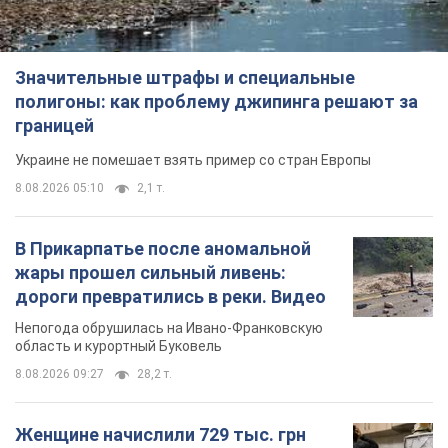
дороги превратились в реки. Видео
Непогода обрушилась на Ивано-Франковскую
область и курортный Буковель
8.08.2026 09:27
28,2 т.
Женщине начислили 729 тыс. грн
долга за газ из-за показаний
неисправного счетчика: судья
вынес неожиданное решение
Нужно ли платить долг из-за доначисления
7 часов назад
31,1 т.