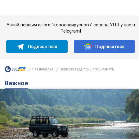
Значительные штрафы и специальные
полигоны: как проблему джипинга решают за
границей
Украине не помешает взять пример со стран Европы
8.08.2026 05:10
2,1 т.
В Прикарпатье после аномальной
жары прошел сильный ливень: