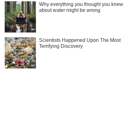
Узнай первым итоги "коронавирусного" сезона УПЛ у нас в
Telegram!
Подписаться
Подписаться
Раздевалка
Порнозвезде пришлось менять...
Важное