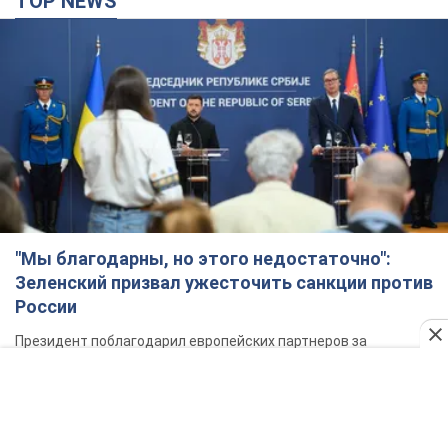
Зеленский призвал ужесточить санкции против
России
Президент поблагодарил европейских партнеров за
финансовую поддержку
4 часа назад
58,7 т.
Украина приобрела у Турции 70 баллистических
ракет и многое другое вооружение: в Госдепе
США обнародовали список
Госдеп уже проинформировал об этом американский
Конгресс
2 часа назад
3,0 т.
"Нас услышали лишь одним ухом": в городах
Украины уже 24-й день подряд проходят
митинги в поддержку Федорова. Фото и видео
Антиправительственные выступления с требованием