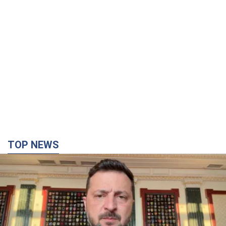
"Защита нашей жизни": Зеленский об
антибаллистической системе FREYJA,
санкциях против России и поддержке аграриев.
Видео
Европейские партнеры присоединяются к совместному
проекту
7 годин тому
61,6 т.
С 1 сентября украинским учителям повысят
зарплаты: Корецкий раскрыл подробности
Одновременно с повышением зарплат педагогам
правительство объявило об увеличении студенческих