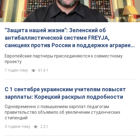
стипендий
3 години тому
2,2 т.
«Нам они тоже нужны»: Трамп ответил на
просьбу Зеленского о передаче Украине ракет
для Patriot
Американские запасы отдельных видов боеприпасов
ограничены
3 години тому
483