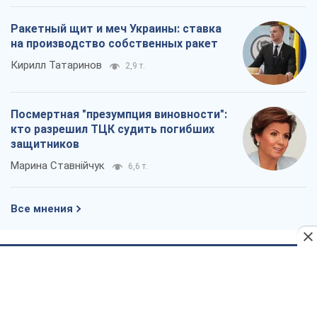
О компании
Команда
Правовая информация
Политика
конфиденциальности
Реклама на сайте
Документы
Редакционная политика
Журналисты OBOZ.UA на месте
событий
OBOZ.UA
Политика
Мир
Расследования
Блоги
Общество
Регионы Украины