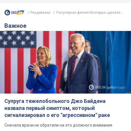
назвала первый симптом, который
сигнализировал о его "агрессивном" раке
Сначала врачи не обратили на это должного внимания
6.08.2026 12:46
15,7 т.
Отпуск Леси Никитюк в Карпатах
обернулся скандалом: почему
ведущую несправедливо захейтили
Знаменитость вышла на прямую
коммуникацию в сети и расставила все точки
над "i"
10 годин тому
12,5 т.
"Динамо" с победы стартовало в
квалификации Лиги конференций.
Видео
Матч прошел в Люблине