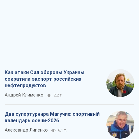
Два супертурнира Магучих: спортивній
календарь осени-2026
Александр Липенко
6,1 т.
Ракетный щит и меч Украины: ставка
на производство собственных ракет
Кирилл Татаринов
2,9 т.
Посмертная "презумпция виновности":
кто разрешил ТЦК судить погибших
защитников
Марина Ставнійчук
6,6 т.
Все мнения