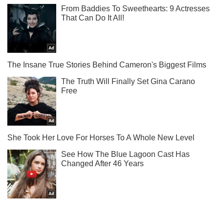
Посмотри первым новую откровенную фотосессию