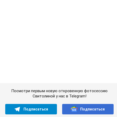
Свитолиной у нас в Telegram!
Подписаться
Подписаться
Раздевалка
Популярная фитнес-блогерша сделала...
Важное
Супруга тяжелобольного Джо Байдена