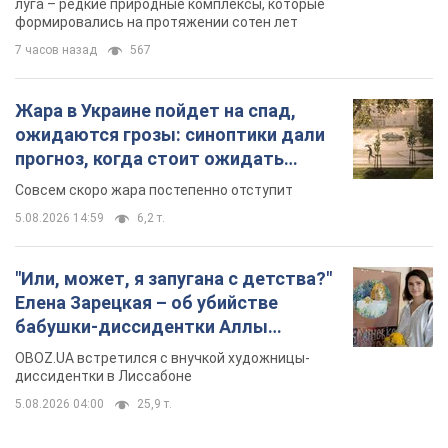
луга – редкие природные комплексы, которые
формировались на протяжении сотен лет
7 часов назад
567
Жара в Украине пойдет на спад,
ожидаются грозы: синоптики дали
прогноз, когда стоит ожидать
изменения погоды
Совсем скоро жара постепенно отступит
5.08.2026 14:59
6,2 т.
"Или, может, я запугана с детства?"
Елена Зарецкая – об убийстве
бабушки-диссидентки Аллы
Горской, критике сына Стуса и
OBOZ.UA встретился с внучкой художницы-
бегстве в Португалию с пятью
диссидентки в Лиссабоне
детьми
5.08.2026 04:00
25,9 т.