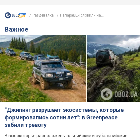
Раздевалка
Папарацци словили на...
Важное
"Джипинг разрушает экосистемы, которые
формировались сотни лет": в Greenpeace
забили тревогу
В высокогорье расположены альпийские и субальпийские