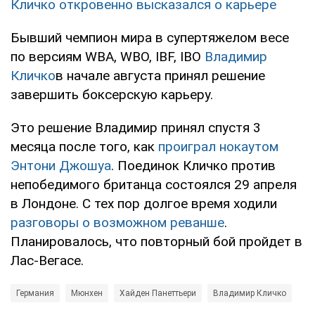
Кличко откровенно высказался о карьере
Бывший чемпион мира в супертяжелом весе
по версиям WBA, WBO, IBF, IBO
Владимир
Кличко
в начале августа принял решение
завершить боксерскую карьеру.
Это решение Владимир принял спустя 3
месяца после того, как
проиграл нокаутом
Энтони Джошуа
. Поединок Кличко против
непобедимого британца состоялся 29 апреля
в Лондоне. С тех пор долгое время ходили
разговоры о возможном реванше
.
Планировалось, что повторный бой пройдет в
Лас-Вегасе.
Германия
Мюнхен
Хайден Панеттьери
Владимир Кличко