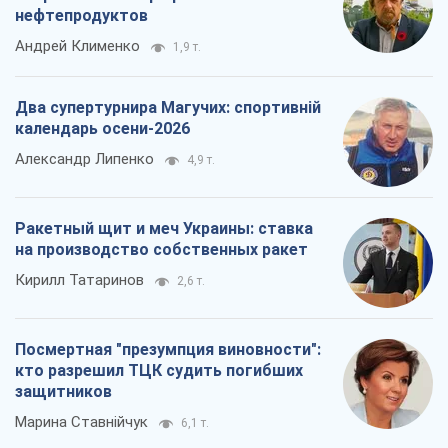
нефтепродуктов
Андрей Клименко
1,9 т.
Два супертурнира Магучих: спортивній
календарь осени-2026
Александр Липенко
4,9 т.
Ракетный щит и меч Украины: ставка
на производство собственных ракет
Кирилл Татаринов
2,6 т.
Посмертная "презумпция виновности":
кто разрешил ТЦК судить погибших
защитников
Марина Ставнійчук
6,1 т.