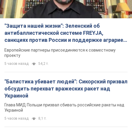
5 часов назад
54,2 т.
"Балистика убивает людей": Сикорский призвал
обсудить перехват вражеских ракет над
Украиной
Глава МИД Польши призвал сбивать российские ракеты над
Украиной
5 часов назад
8,1 т.
Россия нанесла удар с помощью дрона по
немецкому судну в Чёрном море у Одессы:
подробности
Во время эвакуации экипажа российские террористы
нанесли еще один удар беспилотником по судну
4 часа назад
2,7 т.