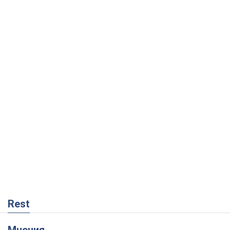
Rest
Мнения
Кремль переносит войну в тыл Европы:
под угрозой критическая логистика
Виктор Ягун
9,6 т.
На чьей стороне истории выступает
Дональд Трамп?