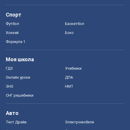
Моя школа
ГДЗ
Учебники
Онлайн уроки
ДПА
ЗНО
НМТ
СНГ решебники
Авто
Тест Драйв
Электромобили
Акции
Сервис
Food Oboz
Рецепты
Напитки
Диеты
Экономика