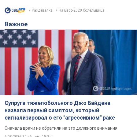
Супруга тяжелобольного Джо Байдена
назвала первый симптом, который
сигнализировал о его "агрессивном" раке
Сначала врачи не обратили на это должного внимания
6.08.2026 12:46
15,2 т.
Отпуск Леси Никитюк в Карпатах
обернулся скандалом: почему
ведущую несправедливо захейтили
Знаменитость вышла на прямую
коммуникацию в сети и расставила все точки
над "i"