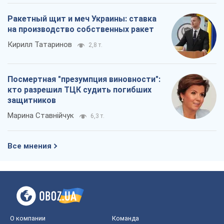
защитников
Марина Ставнійчук
6,3 т.
Все мнения
О компании
Команда
Правовая информация
Политика
конфиденциальности
Реклама на сайте
Документы
Редакционная политика
Журналисты OBOZ.UA на месте
событий