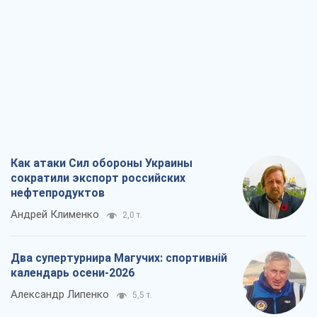
Как атаки Сил обороны Украины
сократили экспорт российских
нефтепродуктов
Андрей Клименко
2,0 т.
Два супертурнира Магучих: спортивній
календарь осени-2026
Александр Липенко
5,5 т.
Ракетный щит и меч Украины: ставка
на производство собственных ракет
Кирилл Татаринов
2,8 т.
Посмертная "презумпция виновности":
кто разрешил ТЦК судить погибших