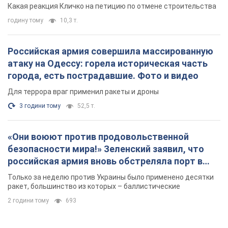
небоскреба "московского верующего"
Какая реакция Кличко на петицию по отмене строительства
годину тому
10,3 т.
Российская армия совершила массированную
атаку на Одессу: горела историческая часть
города, есть пострадавшие. Фото и видео
Для террора враг применил ракеты и дроны
3 години тому
52,5 т.
«Они воюют против продовольственной
безопасности мира!» Зеленский заявил, что
российская армия вновь обстреляла порт в
Одессе
Только за неделю против Украины было применено десятки
ракет, большинство из которых – баллистические
2 години тому
693