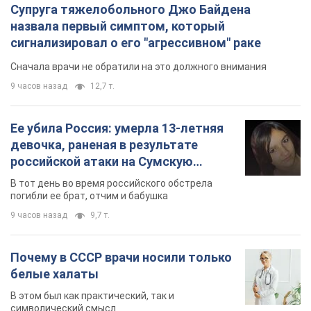
Супруга тяжелобольного Джо Байдена
назвала первый симптом, который
сигнализировал о его "агрессивном" раке
Сначала врачи не обратили на это должного внимания
9 часов назад
12,7 т.
Ее убила Россия: умерла 13-летняя
девочка, раненая в результате
российской атаки на Сумскую
область. Фото
В тот день во время российского обстрела
погибли ее брат, отчим и бабушка
9 часов назад
9,7 т.
Почему в СССР врачи носили только
белые халаты
В этом был как практический, так и
символический смысл