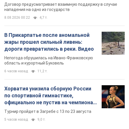
Договор предусматривает взаимную поддержку в случае
нападения на одно из государств
8.08.2026 00:22
4,7 т.
В Прикарпатье после аномальной
жары прошел сильный ливень:
дороги превратились в реки. Видео
Непогода обрушилась на Ивано-Франковскую
область и курортный Буковель
6 часов назад
11,2 т.
Хорватия унизила сборную России
по спортивной гимнастике,
официально не пустив на чемпионат
Европы основных спортсменов
Турнир пройдет в Загребе с 13 по 23 августа
5 часов назад
9,0 т.