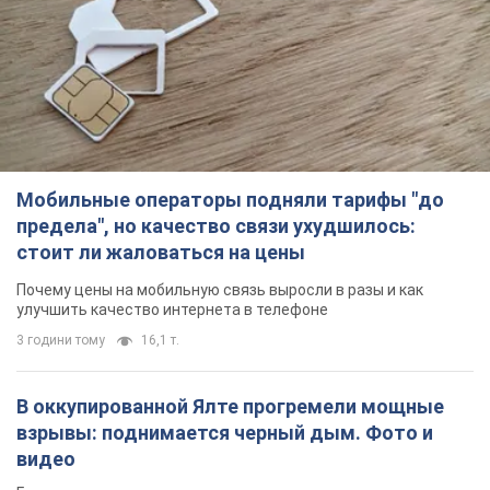
предела", но качество связи ухудшилось:
стоит ли жаловаться на цены
Почему цены на мобильную связь выросли в разы и как
улучшить качество интернета в телефоне
3 години тому
16,1 т.
В оккупированной Ялте прогремели мощные
взрывы: поднимается черный дым. Фото и
видео
Город, вероятно, подвергся атаке дронов
годину тому
1,9 т.
В Коблево в Николаевской области произошел
взрыв в море: погиб мужчина, есть
пострадавшие
Мужчина, вероятно, подорвался на морской мине