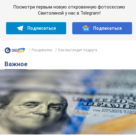
Важное
Банки "готовятся" к новому курсу доллара:
украинцам рассказали, чего ожидать в
ближайшие дни
Каким будет курс валюты в обменниках
6.08.2026 22:58
152,1 т.
Украинцам обещают по 850 грн от