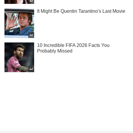
Посмотри первым новую откровенную фотосессию
Свитолиной у нас в Telegram!
Подписаться
Подписаться
Раздевалка
Как выглядит подруга...