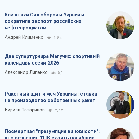
Как атаки Сил обороны Украины
сократили экспорт российских
нефтепродуктов
Андрей Клименко
1,9 т.
Два супертурнира Магучих: спортивній
календарь осени-2026
Александр Липенко
5,1 т.
Ракетный щит и меч Украины: ставка
на производство собственных ракет
Кирилл Татаринов
2,7 т.
Посмертная "презумпция виновности":
кто разрешил ТЦК судить погибших