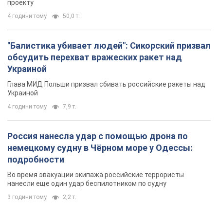
проекту
4 години тому
50,0 т.
"Балистика убивает людей": Сикорский призвал
обсудить перехват вражеских ракет над
Украиной
Глава МИД Польши призвал сбивать российские ракеты над
Украиной
4 години тому
7,9 т.
Россия нанесла удар с помощью дрона по
немецкому судну в Чёрном море у Одессы:
подробности
Во время эвакуации экипажа российские террористы
нанесли еще один удар беспилотником по судну
3 години тому
2,2 т.