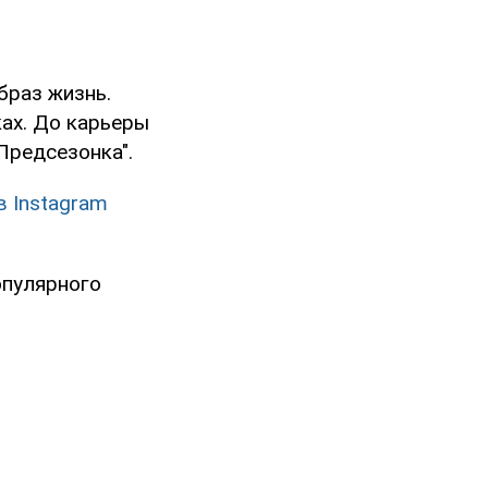
браз жизнь.
ках. До карьеры
Предсезонка".
в Instagram
опулярного