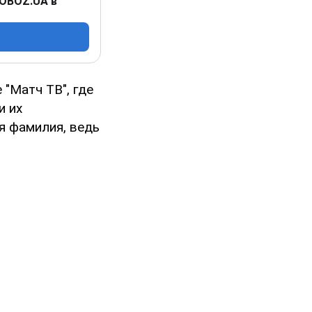
 OBOZ.UA в
"Матч ТВ", где
и их
я фамилия, ведь