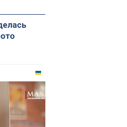
делась
фото