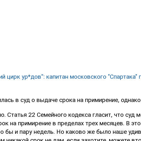
чий цирк ур*дов'': капитан московского "Спартака"
ась в суд о выдаче срока на примирение, однако
о. Статья 22 Семейного кодекса гласит, что суд 
ок на примирение в пределах трех месяцев. В эт
 бы и пару недель. Но каково же было наше удив
вам никакой срок не дам, если захотите, можете вт