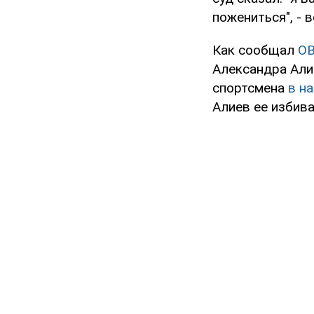
пожениться", - 
Как сообщал
O
Александра Али
спортсмена
в н
Алиев ее избива