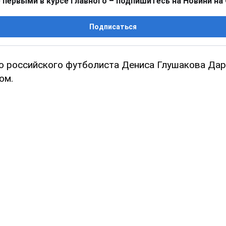
 первыми в курсе главного – подпишитесь на Новини на
Подписаться
о российского футболиста Дениса Глушакова Дар
ом.