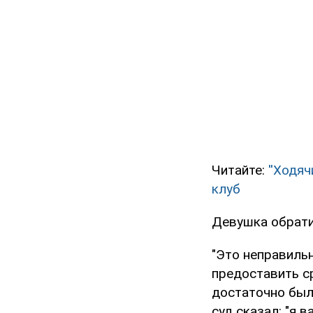
Читайте:
''Ходя
клуб
Девушка обратил
"Это неправильн
предоставить ср
достаточно было
суд сказал: "я 