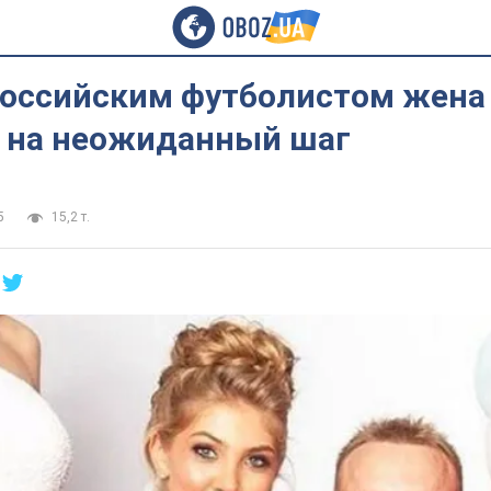
российским футболистом жена
 на неожиданный шаг
5
15,2 т.