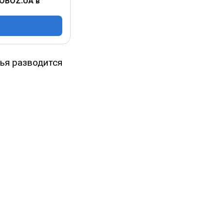
 OBOZ.UA в
ья разводится