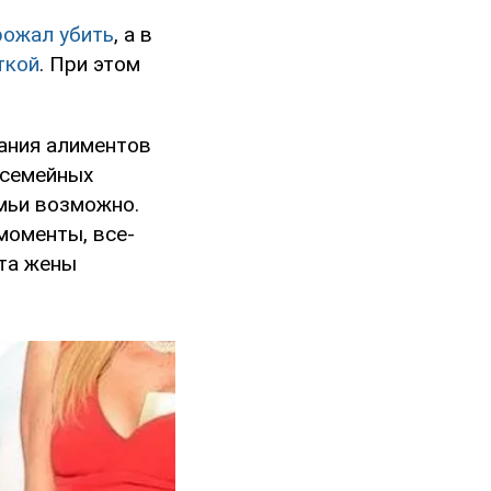
рожал убить
, а в
ткой
. При этом
кания алиментов
 семейных
мьи возможно.
моменты, все-
ата жены