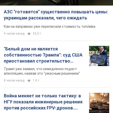
АЗС "готовятся" существенно повышать цены:
украинцам рассказали, чего ожидать
Как на заправках уже переписали стоимость топлива
9 часов назад
23,0 т.
"Белый дом не является
собственностью Трампа": суд США
приостановил строительство
бального зала стоимостью 400 млн
Трамп уже заявил, что немедленно подаст
долларов
апелляцию, назвав это "ужасным решением"
8 часов назад
1,9 т.
Война меняет не только тактику: в
НГУ показали инженерные решения
против российских FPV-дронов.