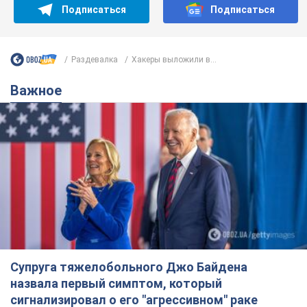
Супруга тяжелобольного Джо Байдена
назвала первый симптом, который
сигнализировал о его "агрессивном" раке
Сначала врачи не обратили на это должного внимания
11 часов назад
14,7 т.
Отпуск Леси Никитюк в Карпатах
обернулся скандалом: почему
ведущую несправедливо захейтили
Знаменитость вышла на прямую
коммуникацию в сети и расставила все точки
над "i"
6 часов назад
11,6 т.