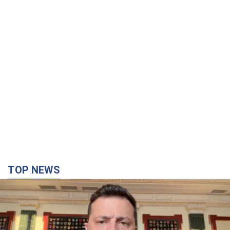
TOP NEWS
"Защита нашей жизни": Зеленский об
антибаллистической системе FREYJA,
санкциях против России и поддержке аграриев.
Видео
Европейские партнеры присоединяются к совместному
проекту
4 часа назад
47,4 т.