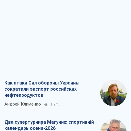
Как атаки Сил обороны Украины
сократили экспорт российских
нефтепродуктов
Андрей Клименко
1,9 т.
Два супертурнира Магучих: спортивній
календарь осени-2026
Александр Липенко
4,8 т.
Ракетный щит и меч Украины: ставка
на производство собственных ракет
Кирилл Татаринов
2,6 т.
Посмертная "презумпция виновности":
кто разрешил ТЦК судить погибших
защитников