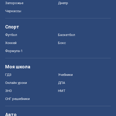
ГДЗ
Учебники
Онлайн уроки
ДПА
ЗНО
НМТ
СНГ решебники
Авто
Тест Драйв
Электромобили
Акции
Сервис
Food Oboz
Рецепты
Напитки
Диеты
Экономика
Рынки и компании
Mакроэкономика