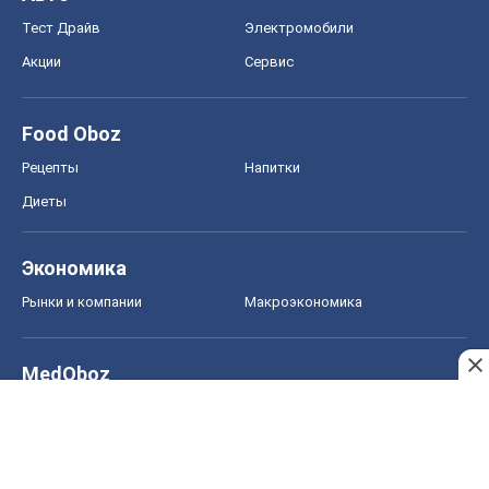
MedOboz
Новости медицины
MAMACLUB
Шоу
Афиша
Сплетни
Красота
Мода
Женский Журнал