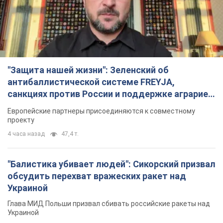
"Балистика убивает людей": Сикорский призвал
обсудить перехват вражеских ракет над
Украиной
Глава МИД Польши призвал сбивать российские ракеты над
Украиной
4 часа назад
7,7 т.
Россия нанесла удар с помощью дрона по
немецкому судну в Чёрном море у Одессы:
подробности
Во время эвакуации экипажа российские террористы
нанесли еще один удар беспилотником по судну
2 часа назад
2,0 т.