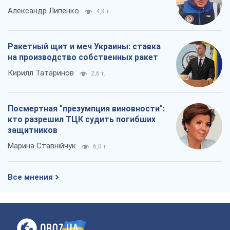
Марина Ставнійчук
6,0 т.
Все мнения
О компании
Команда
Правовая информация
Политика
конфиденциальности
Реклама на сайте
Документы
Редакционная политика
Журналисты OBOZ.UA на месте
событий
OBOZ.UA
Политика