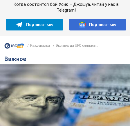
6.08.2026 22:58
151,7 т.
Украинцам обещают по 850 грн от
мобильных операторов: что не так с
этими сообщениями
Как не попасть в ловушку мошенников
6.08.2026 21:02
16,5 т.
Самый дорогой футболист
"Динамо" забил "Карабаху" уже на
10-й минуте матча. Видео
Поединок проходит в Польше
6.08.2026 20:48
6,9 т.