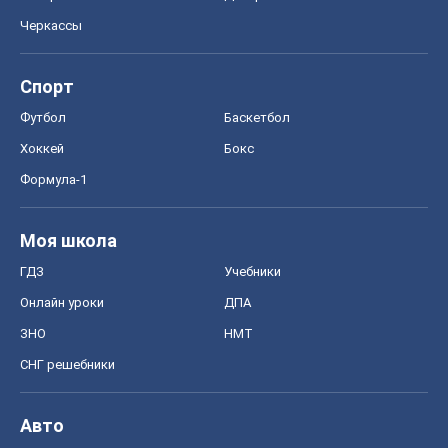
Food Oboz
Рецепты
Напитки
Диеты
Экономика
Рынки и компании
Mакроэкономика
MedOboz
Новости медицины
MAMACLUB
Шоу
Афиша
Сплетни
Красота
Мода
Женский Журнал