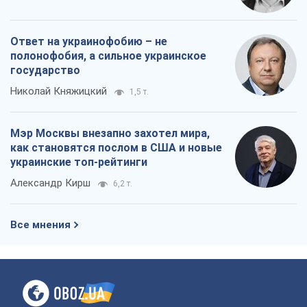
Реклама на сайте
Документы
Редакционная политика
Журналисты OBOZ.UA на месте
событий
OBOZ.UA
Политика
Мир
Расследования
Блоги
Общество
Регионы Украины
Киев
Харьков
Запорожье
Днепр
Черкассы
Спорт