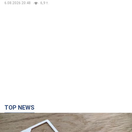
Мобильные операторы подняли тарифы "до
предела", но качество связи ухудшилось:
стоит ли жаловаться на цены
Почему цены на мобильную связь выросли в разы и как
улучшить качество интернета в телефоне
2 часа назад
9,1 т.
В оккупированной Ялте прогремели мощные
взрывы: поднимается черный дым. Фото и
видео
12 минут назад
258
В Коблево в Николаевской области произошел
взрыв в море: погиб мужчина, есть