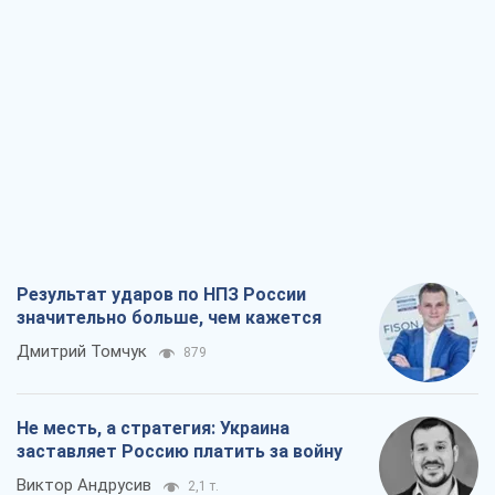
государство
Николай Княжицкий
1,5 т.
Мэр Москвы внезапно захотел мира,
как становятся послом в США и новые
украинские топ-рейтинги
Александр Кирш
6,2 т.
Все мнения
О компании
Команда
Правовая информация
Политика
конфиденциальности