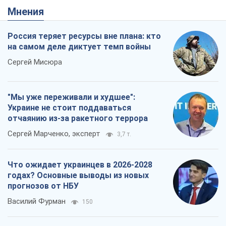
Результат ударов по НПЗ России
значительно больше, чем кажется
Дмитрий Томчук
879
Не месть, а стратегия: Украина
заставляет Россию платить за войну
Виктор Андрусив
2,1 т.
Ответ на украинофобию – не
полонофобия, а сильное украинское