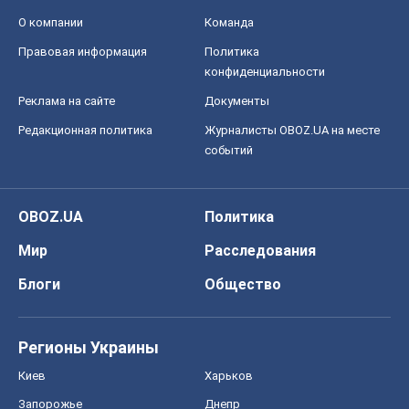
Футбол
Баскетбол
Хоккей
Бокс
Формула-1
Моя школа
ГДЗ
Учебники
Онлайн уроки
ДПА
ЗНО
НМТ
СНГ решебники
Авто
Тест Драйв
Электромобили
Акции
Сервис