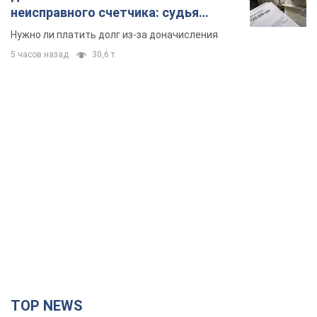
неисправного счетчика: судья
вынес неожиданное решение
Нужно ли платить долг из-за доначисления
5 часов назад
30,6 т.
TOP NEWS