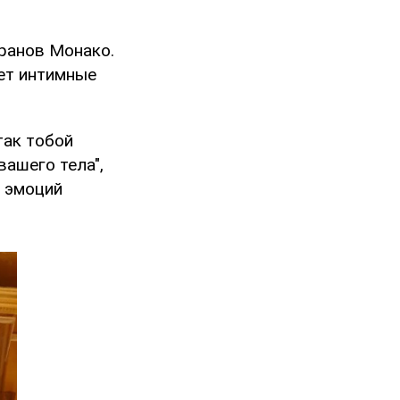
ранов Монако.
ает интимные
так тобой
вашего тела",
т эмоций