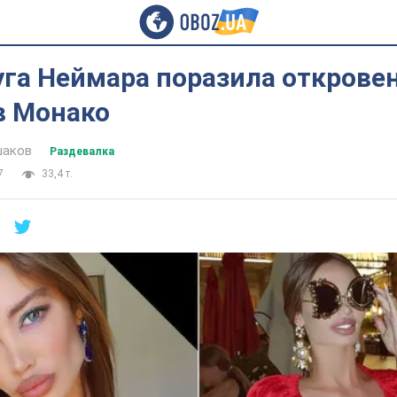
уга Неймара поразила откров
в Монако
шаков
Раздевалка
7
33,4 т.