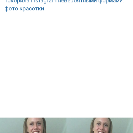
покорила Instagram невероятными формами:
фото красотки
.