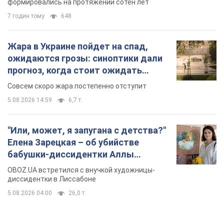
формировались на протяжении сотен лет
7 годин тому
648
Жара в Украине пойдет на спад,
ожидаются грозы: синоптики дали
прогноз, когда стоит ожидать
изменения погоды
Совсем скоро жара постепенно отступит
5.08.2026 14:59
6,7 т.
"Или, может, я запугана с детства?"
Елена Зарецкая – об убийстве
бабушки-диссидентки Аллы
Горской, критике сына Стуса и
OBOZ.UA встретился с внучкой художницы-
бегстве в Португалию с пятью
диссидентки в Лиссабоне
детьми
5.08.2026 04:00
26,0 т.