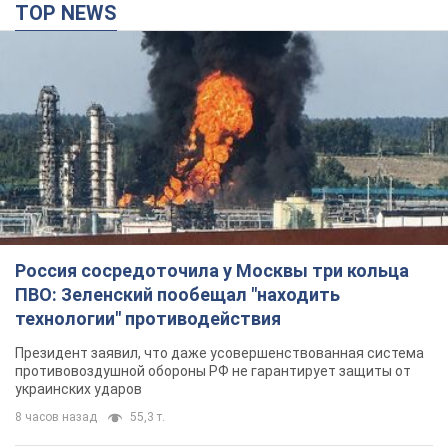
ПВО: Зеленский пообещал "находить
технологии" противодействия
Президент заявил, что даже усовершенствованная система
противовоздушной обороны РФ не гарантирует защиты от
украинских ударов
8 часов назад
55,3 т.
Украина приобрела у Турции 70 баллистических
ракет и многое другое вооружение: в Госдепе
США обнародовали список
Госдеп уже проинформировал об этом американский
Конгресс
9 часов назад
11,9 т.
"Нас услышали лишь одним ухом": в городах
Украины уже 24-й день подряд проходят
митинги в поддержку Федорова. Фото и видео