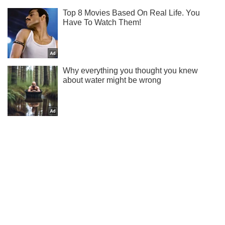
Подписывайся на наш Instagram! Получай только самое
важное!
Подписаться
Подписаться
Раздевалка
Чемпионка мира из...