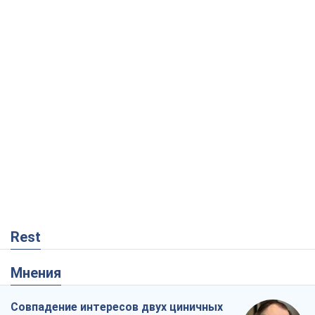
Rest
Мнения
Совпадение интересов двух циничных
игроков или тайный план Трампа и
Путина?
Виктор Швец
1,2 т.
Минск готовится к функционированию
в условиях масштабного военного
кризиса
Александр Левченко
2,9 т.
Чей будет Крым, тот и победит (NSJ), а