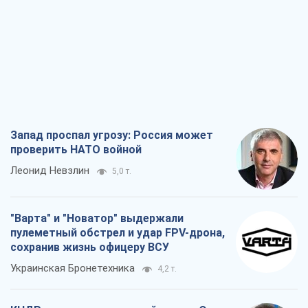
"Варта" и "Новатор" выдержали
пулеметный обстрел и удар FPV-дрона,
сохранив жизнь офицеру ВСУ
Украинская Бронетехника
4,2 т.
КНДР как катализатор войны, или О
новом этапе российско-
северокорейского союза
Алексей Кущ
4,2 т.
Выход в элиту ЧМ и триумф "Сокола":
что происходит в украинском хоккее
Александр Липенко
2,1 т.
Все мнения