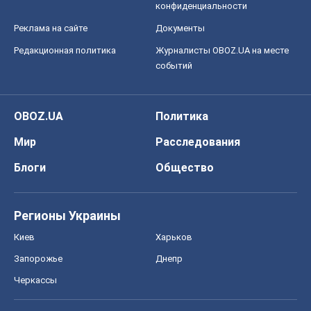
Регионы Украины
Киев
Харьков
Запорожье
Днепр
Черкассы
Спорт
Футбол
Баскетбол
Хоккей
Бокс
Формула-1
Моя школа
ГДЗ
Учебники
Онлайн уроки
ДПА