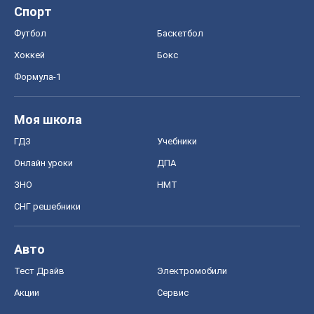
ЗНО
НМТ
СНГ решебники
Авто
Тест Драйв
Электромобили
Акции
Сервис
Food Oboz
Рецепты
Напитки
Диеты
Экономика
Рынки и компании
Mакроэкономика
MedOboz