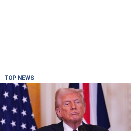
TOP NEWS
Конец эпохи "фактора Трампа": кто на самом
деле обеспечит Украине защиту от российской
баллистики. Интервью с Безсмертным
Владимир Зеленский встретился с украинским дипломатом и
изложил новое видение войны и роли международных
партнеров в борьбе с Россией
3 часа назад
12,0 т.