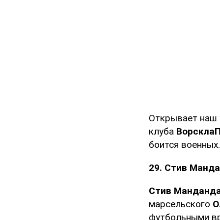
Открывает наш 
клуба
Ворскла
боится военных.
29. Стив Манд
Стив Манданд
марсельского
О
футбольными вр