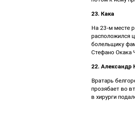
23. Кака
На 23-м месте 
расположился ц
болельщику фам
Стефано Окака Ч
22. Александр 
Вратарь белгор
прозябает во в
в хирурги подал