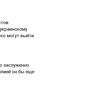
стов
 украинскому
гко могут выйти
о заслуженно
илией он бы еще