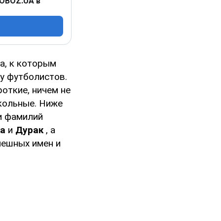
 OBOZ.UA в
а, к которым
 у футболистов.
откие, ничем не
кольные. Ниже
и фамилий
а
и
Дурак
, а
мешных имен и