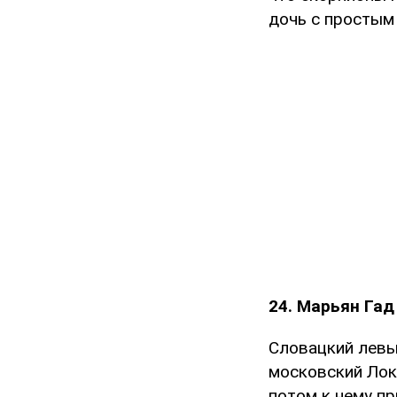
дочь с простым
24. Марьян Гад
Словацкий левы
московский Лок
потом к нему пр