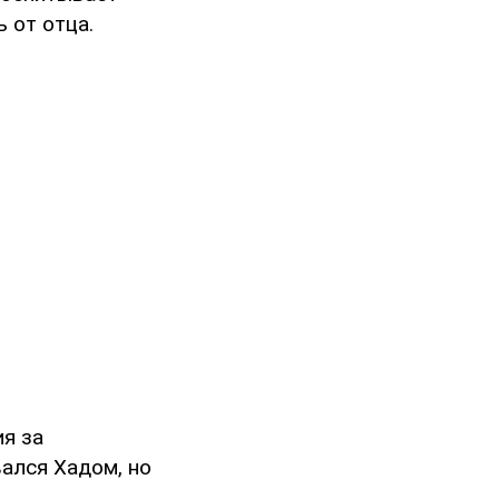
 от отца.
я за
ался Хадом, но