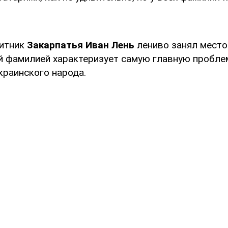
щитник
Закарпатья Иван Лень
лениво занял место
ей фамилией характеризует самую главную пробле
краинского народа.