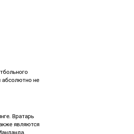
утбольного
и абсолютно не
нге. Вратарь
также являются
Манданда.