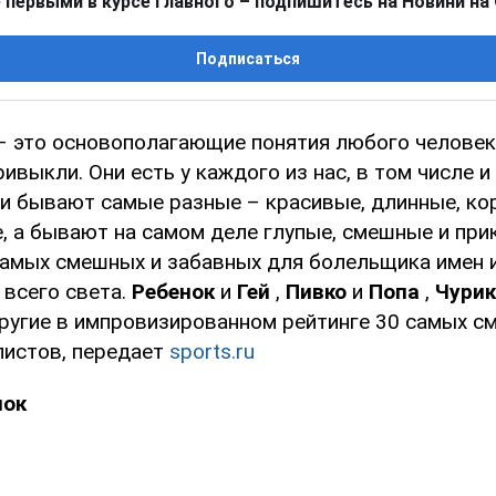
 первыми в курсе главного – подпишитесь на Новини на
Подписаться
– это основополагающие понятия любого человек
ивыкли. Они есть у каждого из нас, в том числе и
и бывают самые разные – красивые, длинные, кор
, а бывают на самом деле глупые, смешные и при
самых смешных и забавных для болельщика имен 
 всего света.
Ребенок
и
Гей
,
Пивко
и
Попа
,
Чурик
другие в импровизированном рейтинге 30 самых с
истов, передает
sports.ru
нок