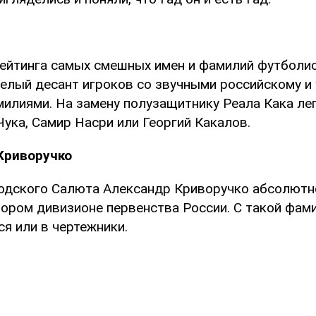
рейтинга самых смешных имен и фамилий футболи
елый десант игроков со звучными российскому и
илиями. На замену полузащитнику Реала Кака ле
ука, Самир Насри или Георгий Какалов.
Криворучко
одского Салюта Александр Криворучко абсолютн
тором дивизионе первенства России. С такой фам
ся или в чертежники.