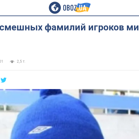
 смешных фамилий игроков ми
01
2,5 т.