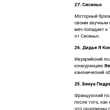
27. Сисиньо
Моторный брази
своим звучным 
мяч попадает к 
от Сисиньо.
26. Дидье Я Ко
Ивуарийский по
конкуренцию
Яя
канонический о
25. Бенуа Педр
Французский по
после того, как
что скорпионы 