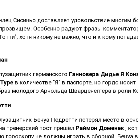
лец Сисиньо доставляет удовольствие многим 
прозвищем. Особенно радуют фразы комментатор
Тотти", хотя никому не важно, что и к кому попадае
нан
лузащитник германского
Ганновера Дидье Я Кон
Туре
в количестве "Я" в паспорте, но гордо носит 
браз молодого Арнольда Шварценеггера в роли К
етти
лузащитник Бенуа Педретти потерял место в осн
 на тренерский пост пришёл
Раймон Доменек
, ко
по гороскопу не должны играть в сборной. Бенуа 