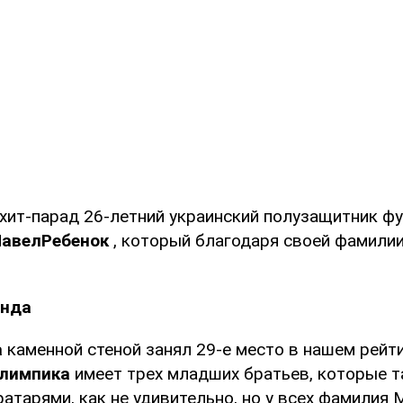
хит-парад 26-летний украинский полузащитник ф
Павел
Ребенок
, который благодаря своей фамили
анда
а
каменной стеной занял 29-е место в нашем рейти
лимпика
имеет трех младших братьев, которые 
атарями, как не удивительно, но у всех фамилия 