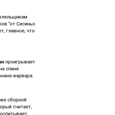
болельщикам
ов "от Сисиньо
т, главное, что
ан
проигрывает
на спине
онана-варвара.
ове сборной
торый считает,
воспитывает