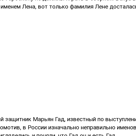
 именем Лена, вот только фамилия Лене досталась
й защитник Марьян Гад, известный по выступлени
омотив, в России изначально неправильно именов
игляделись и поняли, что Гад он и есть Гад.