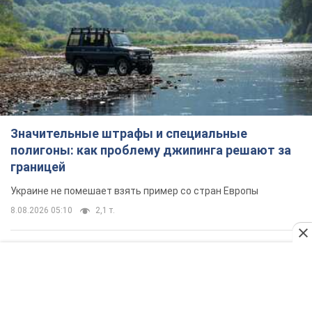
Значительные штрафы и специальные
полигоны: как проблему джипинга решают за
границей
Украине не помешает взять пример со стран Европы
8.08.2026 05:10
2,1 т.
В Прикарпатье после аномальной
жары прошел сильный ливень:
дороги превратились в реки. Видео
Непогода обрушилась на Ивано-Франковскую