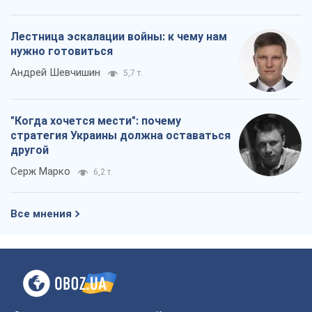
другой
Серж Марко
6,2 т.
Все мнения
О компании
Команда
Правовая информация
Политика
конфиденциальности
Реклама на сайте
Документы
Редакционная политика
Журналисты OBOZ.UA на месте
событий