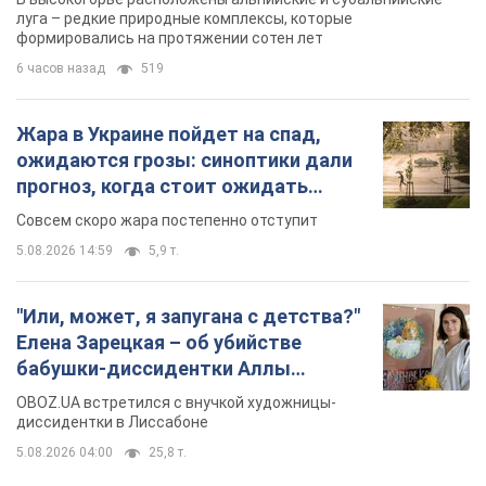
Совсем скоро жара постепенно отступит
5.08.2026 14:59
5,9 т.
"Или, может, я запугана с детства?"
Елена Зарецкая – об убийстве
бабушки-диссидентки Аллы
Горской, критике сына Стуса и
OBOZ.UA встретился с внучкой художницы-
бегстве в Португалию с пятью
диссидентки в Лиссабоне
детьми
5.08.2026 04:00
25,8 т.