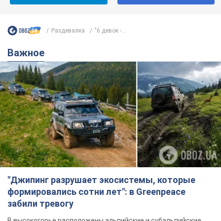
"Джипинг разрушает экосистемы, которые
формировались сотни лет": в Greenpeace
забили тревогу
В высокогорье расположены альпийские и субальпийские
луга – редкие природные комплексы, которые
формировались на протяжении сотен лет
6 часов назад
519
Жара в Украине пойдет на спад,
ожидаются грозы: синоптики дали
прогноз, когда стоит ожидать
изменения погоды