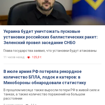
Глава государства заявил, что установки будут атакованы
11 часов назад
125,0 т.
В июле армия РФ потеряла рекордное
количество БПЛА, лодок и катеров: в
Минобороны обнародовали статистику
В прошлом месяце также выросли потери РФ в живой силе и
танках, а также количество поражений на большом
расстоянии
9 часов назад
4,6 т.
"Нужны быстрые и нестандартные подходы":
Корецкий пообещал предоставить бизнесу
приоритетный доступ к имеющимся
складским помещениям
Так или иначе, бизнес после обстрелов получит поддержку
5 часов назад
894