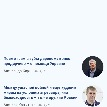
Посмотрим в зубы дареному коню:
придирчиво – о помощи Украине
Александр Кирш
4,9 т.
Между ужасной войной и еще худшим
миром на условиях агрессора, или
Безысходность – тоже оружие России
Алексей Копытько
4,7 т.
Лестница эскалации войны: к чему нам
нужно готовиться
Андрей Шевчишин
5,7 т.
"Когда хочется мести": почему
стратегия Украины должна оставаться