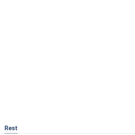
Rest
Мнения
Как противостоять российской
баллистике
Виталий Портников
14,0 т.
Несмотря на все, Киев выстоит. Ведь