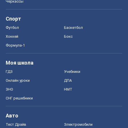
Моя школа
ГДЗ
Учебники
Онлайн уроки
ДПА
ЗНО
НМТ
СНГ решебники
Авто
Тест Драйв
Электромобили
Акции
Сервис
Food Oboz
Рецепты
Напитки
Диеты