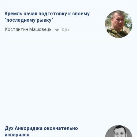
Дух Анкориджа окончательно
испарился
Виктор Андрусив
5,7 т.
Война и медиа: политика перешла в
соцсети, а СМИ играют по правилам
YouTube
Павел Казарин
3,0 т.