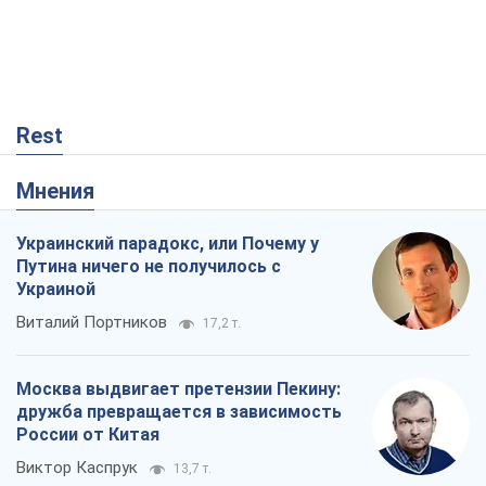
Украинский парадокс, или Почему у
Путина ничего не получилось с
Украиной
Виталий Портников
17,2 т.
Москва выдвигает претензии Пекину:
дружба превращается в зависимость
России от Китая
Виктор Каспрук
13,7 т.
Кремль начал подготовку к своему
"последнему рывку"
Костянтин Машовець
3,5 т.