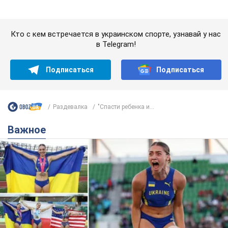
Раздевалка
"Спасти ребенка и...
Важное
Красавица из Львова с рекордом выиграла
историческую медаль для Украины на
чемпионате мира по легкой атлетике U20.
Видео
Наша соотечественница блестяще выступила в Орегоне
9.08.2026 09:32
66,4 т.