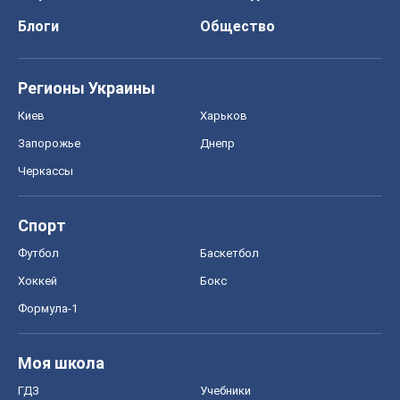
Спорт
Футбол
Баскетбол
Хоккей
Бокс
Формула-1
Моя школа
ГДЗ
Учебники
Онлайн уроки
ДПА
ЗНО
НМТ
СНГ решебники
Авто
Тест Драйв
Электромобили