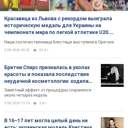
Бритни Спирс призналась в уколах
красоты и показала последствия
неудачной косметологии: ходила
так почти месяц
Заметный эффект от процедуры сохранялся
около четырех недель
9.08.2026 13:19
3,4 т.
В 16–17 лет могла целый день не
есть: украинская модель Кристина
Пономар рассказала о страшной
стороне модельной карьеры
Модель рассказала, какие гонорары получают
ее коллеги
9.08.2026 16:25
7,3 т.