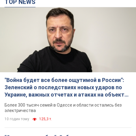
"Война будет все более ощутимой в России":
Зеленский о последствиях новых ударов по
Украине, важных отчетах и атаках на объекты
противника. Видео
Более 300 тысяч семей в Одессе и области остались без
электричества
10 годин тому
125,3 т.
"Очень прискорбно": Сибига раскритиковал
ЮНИСЕФ за заявление о погибших детях в
Украине
Глава МИД подчеркнул, что причиной гибели украинских
детей является война, развязанная РФ
8 годин тому
7,6 т.
"Значительные разрушения": Россия нанесла