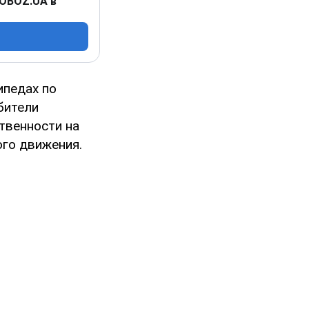
 OBOZ.UA в
ипедах по
бители
твенности на
го движения.