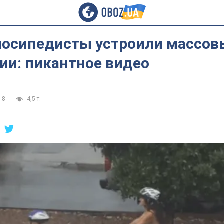
лосипедисты устроили массов
ии: пикантное видео
18
4,5 т.