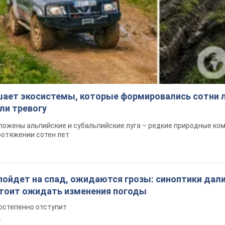
шает экосистемы, которые формировались сотни л
ли тревогу
ложены альпийские и субальпийские луга – редкие природные ко
ротяжении сотен лет
пойдет на спад, ожидаются грозы: синоптики дал
 стоит ожидать изменения погоды
остепенно отступит
т.