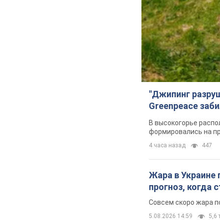
"Джипинг разру
Greenpeace заби
В высокогорье распо
формировались на п
4 часа назад
447
Жара в Украине 
прогноз, когда
Совсем скоро жара п
5.08.2026 14:59
5,6 