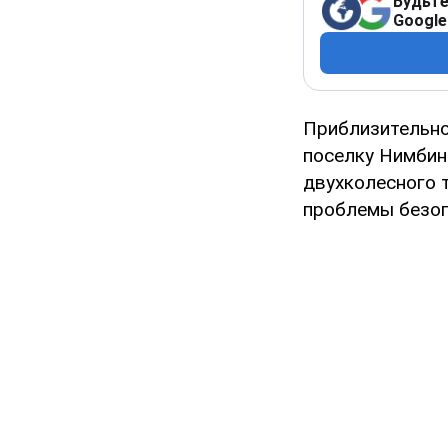
Будьте
Google
Приблизительно
поселку Нимбин
двухколесного 
проблемы безоп