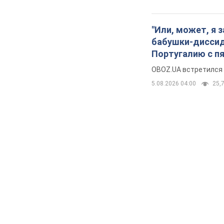
"Или, может, я 
бабушки-диссиде
Португалию с п
OBOZ.UA встретился 
5.08.2026 04:00
25,7