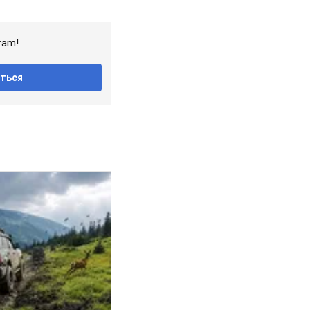
ram!
ться