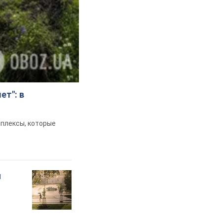
ет": в
мплексы, которые
и