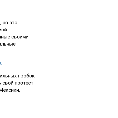
 но это
мой
нные своими
альные
в
ильных пробок
 свой протест
Мексики,