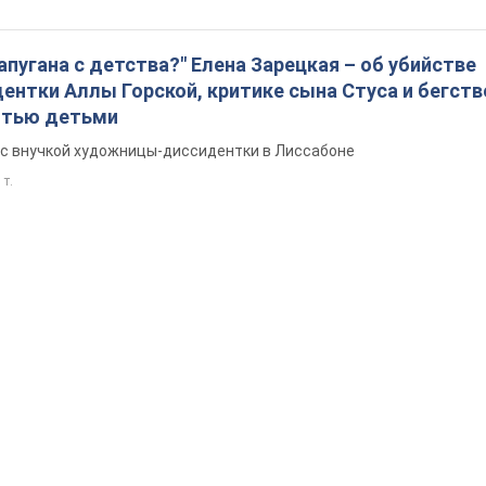
запугана с детства?" Елена Зарецкая – об убийстве
нтки Аллы Горской, критике сына Стуса и бегств
ятью детьми
с внучкой художницы-диссидентки в Лиссабоне
 т.