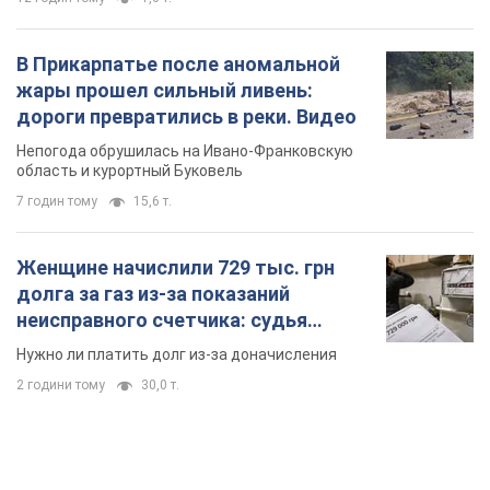
В Прикарпатье после аномальной
жары прошел сильный ливень:
дороги превратились в реки. Видео
Непогода обрушилась на Ивано-Франковскую
область и курортный Буковель
7 годин тому
15,6 т.
Женщине начислили 729 тыс. грн
долга за газ из-за показаний
неисправного счетчика: судья
вынес неожиданное решение
Нужно ли платить долг из-за доначисления
2 години тому
30,0 т.