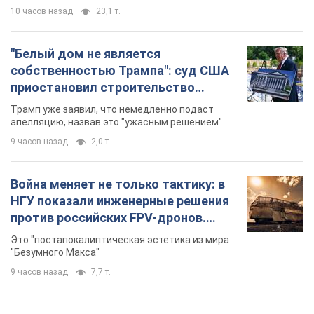
10 часов назад
23,1 т.
"Белый дом не является
собственностью Трампа": суд США
приостановил строительство
бального зала стоимостью 400 млн
Трамп уже заявил, что немедленно подаст
долларов
апелляцию, назвав это "ужасным решением"
9 часов назад
2,0 т.
Война меняет не только тактику: в
НГУ показали инженерные решения
против российских FPV-дронов.
Фото
Это "постапокалиптическая эстетика из мира
"Безумного Макса"
9 часов назад
7,7 т.