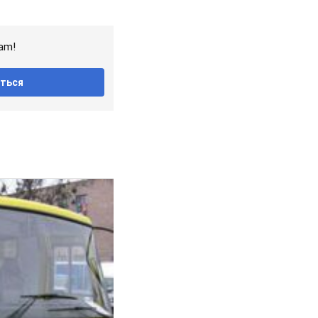
am!
ться