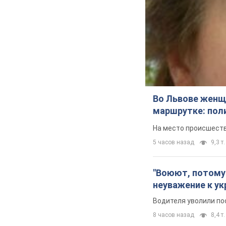
Во Львове женщи
маршрутке: пол
На место происшеств
5 часов назад
9,3 т.
"Воюют, потому 
неуважение к ук
Водителя уволили по
8 часов назад
8,4 т.