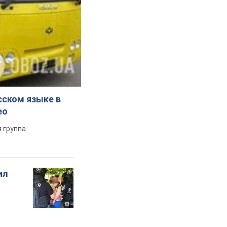
сском языке в
ео
 группа
ил