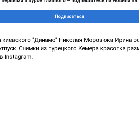
 первыми в курсе главного – подпишитесь на Новини на
Подписаться
 киевского "Динамо" Николая Морозюка Ирина р
тпуск. Снимки из турецкого Кемера красотка раз
в Instagram.