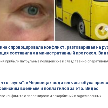
на спровоцировала конфликт, разговаривая на ру
иция составила административный протокол. Вид
ия прибыли патрульные полицейские и следственно-оперативная
что глупы": в Черновцах водитель автобуса прояв
раинским военным и поплатился за это. Видео
сле конфликта с пассажирами и оскорблений в адрес военных