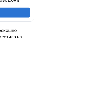
 OBOZ.UA в
оскошно
местила на