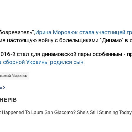
бозреватель",
Ирина Морозюк стала участницей г
оив настоящую войну с болельщиками "Динамо" в 
2016-й стал для динамовской пары особенным - 
а сборной Украины родился сын
.
иколай Морозюк
а