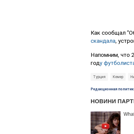
Как сообщал "О
скандала
, устр
Напомним, что 
год
у футболист
Турция
Кемер
Н
Редакционная политик