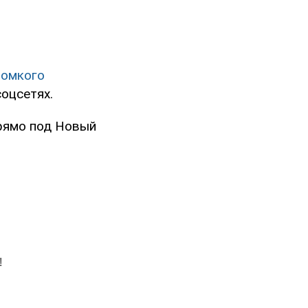
ромкого
соцсетях.
прямо под Новый