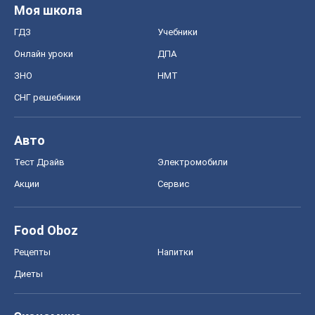
Food Oboz
Рецепты
Напитки
Диеты
Экономика
Рынки и компании
Mакроэкономика
MedOboz
Новости медицины
MAMACLUB
Шоу
Афиша
Сплетни
Красота
Мода