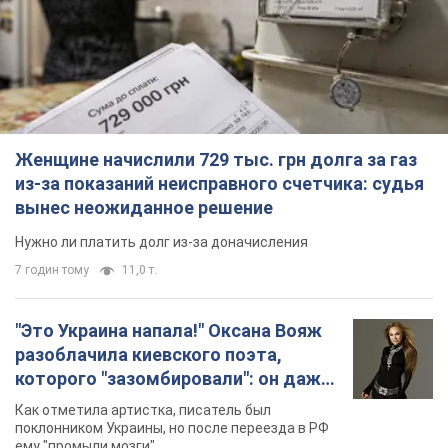
"Это Украина напала!" Оксана Вояж
разоблачила киевского поэта,
которого "зазомбировали": он даже
русского не знал, а теперь хочет
Как отметила артистка, писатель был
геноцида украинцев
поклонником Украины, но после переезда в РФ
ему "промыли мозги"
5 годин тому
7,8 т.
"Был обессилен": в Украине спасли
раненого грифа, выбравшего для
себя нетипичный маршрут. Фото
Пострадавшую птицу обнаружили на границе
Киевской и Черкасской областей
6 годин тому
2,9 т.