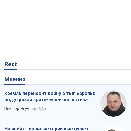
Кремль переносит войну в тыл Европы:
под угрозой критическая логистика
Виктор Ягун
3,3 т.
На чьей стороне истории выступает
Дональд Трамп?
Виктор Каспрук
4,6 т.
Посмертная "презумпция виновности":
кто разрешил ТЦК судить погибших
защитников
Марина Ставнійчук
1,1 т.