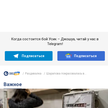
Раздевалка
Шарапова покрасовалась в...
Важное
Женщине начислили 729 тыс. грн долга за газ
из-за показаний неисправного счетчика: судья
вынес неожиданное решение
Нужно ли платить долг из-за доначисления
7 годин тому
11,0 т.