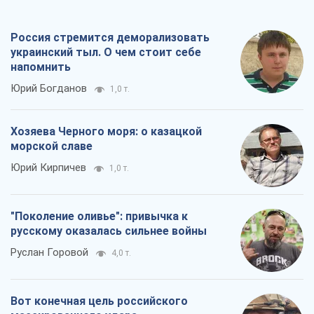
"Поколение оливье": привычка к
русскому оказалась сильнее войны
Руслан Горовой
4,0 т.
Вот конечная цель российского
массированного удара
Игорь Чернецкий
5,2 т.
Все мнения
О компании
Команда
Правовая информация
Политика