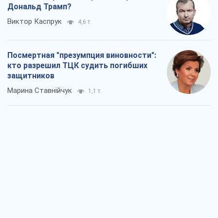
Россия стремится деморализовать
украинский тыл. О чем стоит себе
напомнить
Юрий Богданов
1,0 т.
Хозяева Черного моря: о казацкой
морской славе
Юрий Кирпичев
1,0 т.