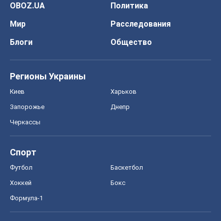
Спорт
Футбол
Баскетбол
Хоккей
Бокс
Формула-1
Моя школа
ГДЗ
Учебники
Онлайн уроки
ДПА
ЗНО
НМТ
СНГ решебники
Авто
Тест Драйв
Электромобили
Акции
Сервис