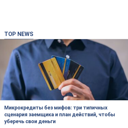
Микрокредиты без мифов: три типичных
сценария заемщика и план действий, чтобы
уберечь свои деньги
Что нужно делать украинцам, чтобы не переплачивать за
"быстрый займ"
годину тому
6,2 т.
Россия нанесла удары по складам и
инфраструктуре в Днепропетровской области:
есть погибшие и раненые. Фото
Погибли три человека
3 години тому
6,2 т.