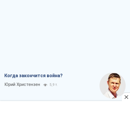
Когда закончится война?
Юрий Христензен
5,9 т.
Украина вступила в состояние
экономического кризиса. Есть ли свет
в конце туннеля?
Вадим Денисенко
5,1 т.
Чей будет Крым, тот и победит (NSJ), а
украинских футбольных чиновников
могут назвать убийцами
Александр Кирш
5,2 т.