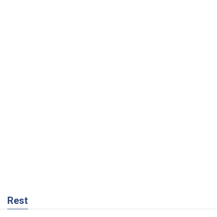
Rest
Мнения
Совпадение интересов двух циничных
игроков или тайный план Трампа и
Путина?
Виктор Швец
8,3 т.