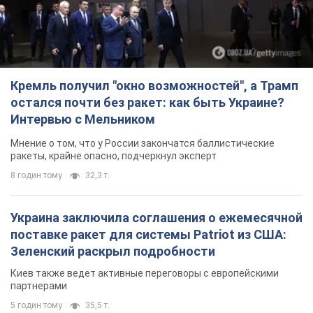
Мнение о том, что у России закончатся баллистические
ракеты, крайне опасно, подчеркнул эксперт
8 годин тому
32,3 т.
Украина заключила соглашения о ежемесячной
поставке ракет для системы Patriot из США:
Зеленский раскрыл подробности
Киев также ведет активные переговоры с европейскими
партнерами
5 годин тому
35,5 т.
Заботилась об учениках и поддерживала
учителей: в результате удара РФ по Киевской
области погибли директор киевского лицея, её
муж и внук
Вечная память жертвам российского террора
6 годин тому
17,4 т.