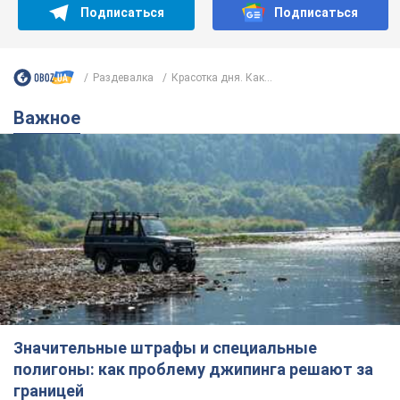
Значительные штрафы и специальные
полигоны: как проблему джипинга решают за
границей
Украине не помешает взять пример со стран Европы
8.08.2026 05:10
1,9 т.
В Прикарпатье после аномальной
жары прошел сильный ливень:
дороги превратились в реки. Видео
Непогода обрушилась на Ивано-Франковскую