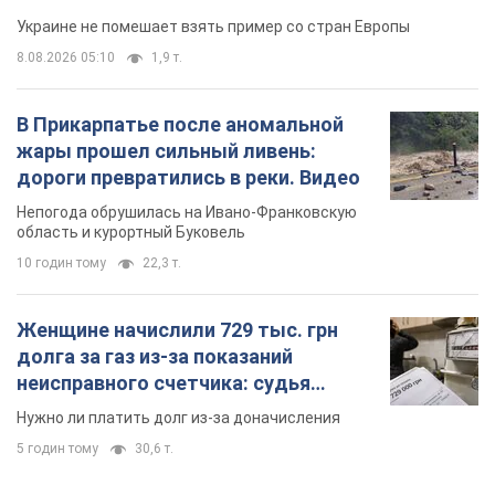
область и курортный Буковель
10 годин тому
22,3 т.
Женщине начислили 729 тыс. грн
долга за газ из-за показаний
неисправного счетчика: судья
вынес неожиданное решение
Нужно ли платить долг из-за доначисления
5 годин тому
30,6 т.