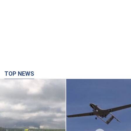
TOP NEWS
Дроны нанесли удар по НПЗ в Нижнекамске,
произошел пожар: Генштаб раскрыл
подробности атаки. Фото и видео
Местные жители активно публиковали фото и видео
14 хвилин тому
5,9 т.