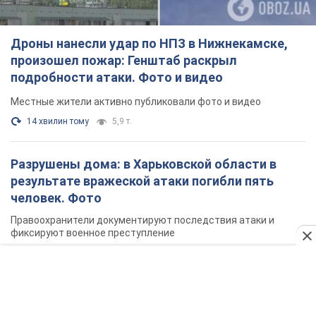
Разрушены дома: в Харьковской области в
результате вражеской атаки погибли пять
человек. Фото
Правоохранители документируют последствия атаки и
фиксируют военное преступление
25 хвилин тому
1,1 т.
СБУ задержала блогера, который
корректировал российские удары в Донецкой
области. Фото
Также злоумышленник агитировал местных жителей
поддерживать российские вооруженные формирования
годину тому
936