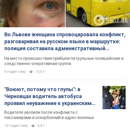
Во Львове женщина спровоцировала конфликт,
разговаривая на русском языке в маршрутке:
полиция составила административный
протокол. Видео
На место происшествия прибыли патрульные полицейские и
следственно-оперативная группа
8 годин тому
10,0 т.
"Воюют, потому что глупы": в
Черновцах водитель автобуса
проявил неуважение к украинским
военным и поплатился за это.
Водителя уволили после конфликта с
Видео
пассажирами и оскорблений в адрес военных
10 годин тому
8,8 т.