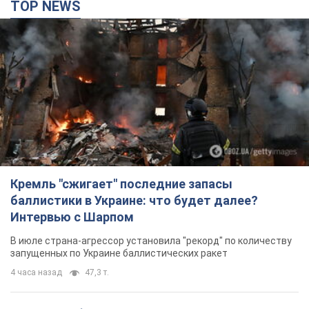
Кремль "сжигает" последние запасы
баллистики в Украине: что будет далее?
Интервью с Шарпом
В июле страна-агрессор установила "рекорд" по количеству
запущенных по Украине баллистических ракет
4 часа назад
47,3 т.
В Екатеринбурге атакован склад Wildberries:
есть попадания, поднялся дым. Фото и видео
Россиянам не помогла даже работа ПВО
4 часа назад
9,0 т.
"Замечательный отец": в сети рассказали о
мужчине, которого Россия убила ударом по
Броварам. Фото
Мужчину вспоминают как профессионала своего дела
2 часа назад
1,1 т.