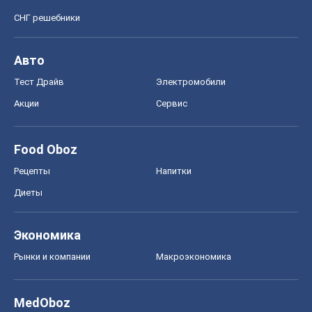
Диеты
Экономика
Рынки и компании
Mакроэкономика
MedOboz
Новости медицины
MAMACLUB
Шоу
Афиша
Сплетни
Красота
Мода
Женский Журнал