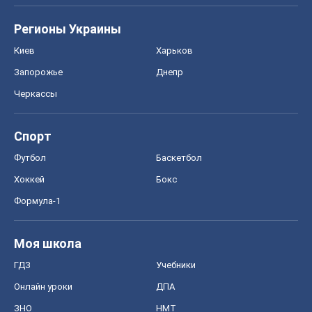
Формула-1
Моя школа
ГДЗ
Учебники
Онлайн уроки
ДПА
ЗНО
НМТ
СНГ решебники
Авто
Тест Драйв
Электромобили
Акции
Сервис
Food Oboz
Рецепты
Напитки