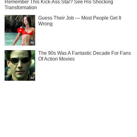
Когда состоится бой Усик – Джошуа, читай у нас в
Telegram!
Подписаться
Подписаться
Раздевалка
Топ-архив. Ведущая канала...