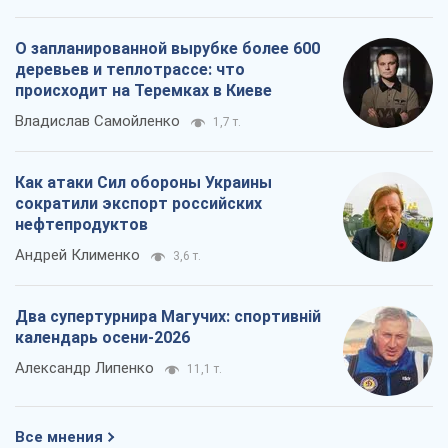
Два супертурнира Магучих: спортивній
календарь осени-2026
Александр Липенко
11,1 т.
Все мнения
О компании
Команда
Правовая информация
Политика
конфиденциальности
Реклама на сайте
Документы
Редакционная политика
Журналисты OBOZ.UA на месте