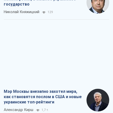
Мэр Москвы внезапно захотел мира,
как становятся послом в США и новые
украинские топ-рейтинги
Александр Кирш
1,7 т.
О запланированной вырубке более 600
деревьев и теплотрассе: что
происходит на Теремках в Киеве
Владислав Самойленко
1,7 т.
Как атаки Сил обороны Украины
сократили экспорт российских
нефтепродуктов
Андрей Клименко
3,6 т.