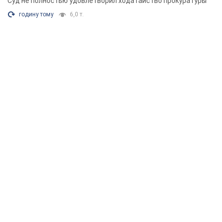
Суд не полностью удовлетворил ходатайство прокуратуры
годину тому
6,0 т.