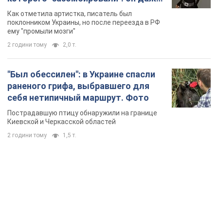
русского не знал, а теперь хочет
Как отметила артистка, писатель был
геноцида украинцев
поклонником Украины, но после переезда в РФ
ему "промыли мозги"
2 години тому
2,0 т.
"Был обессилен": в Украине спасли
раненого грифа, выбравшего для
себя нетипичный маршрут. Фото
Пострадавшую птицу обнаружили на границе
Киевской и Черкасской областей
2 години тому
1,5 т.