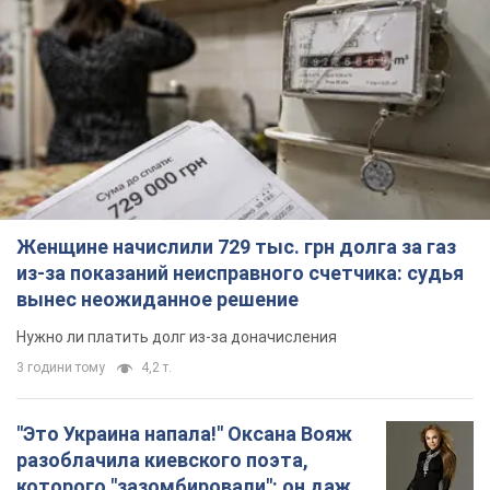
Женщине начислили 729 тыс. грн долга за газ
из-за показаний неисправного счетчика: судья
вынес неожиданное решение
Нужно ли платить долг из-за доначисления
3 години тому
4,2 т.
"Это Украина напала!" Оксана Вояж
разоблачила киевского поэта,
которого "зазомбировали": он даже