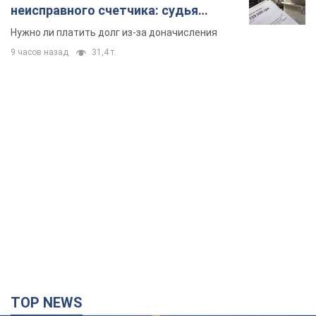
неисправного счетчика: судья
вынес неожиданное решение
Нужно ли платить долг из-за доначисления
9 часов назад
31,4 т.
TOP NEWS