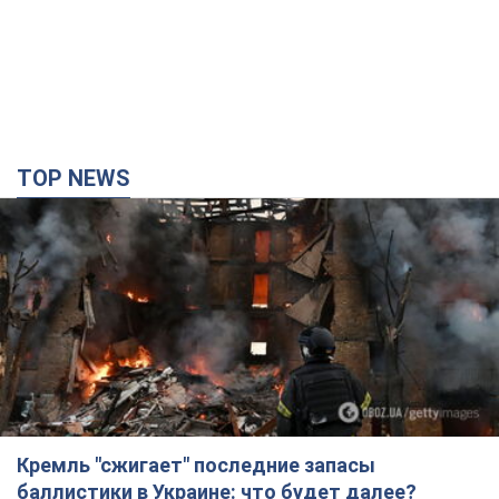
Кремль "сжигает" последние запасы
баллистики в Украине: что будет далее?
Интервью с Шарпом
В июле страна-агрессор установила "рекорд" по количеству
запущенных по Украине баллистических ракет
5 годин тому
54,9 т.
В Екатеринбурге атакован склад Wildberries:
есть попадания, поднялся дым. Фото и видео