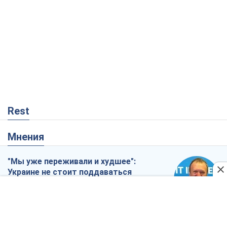
Rest
Мнения
"Мы уже переживали и худшее":
Украине не стоит поддаваться
отчаянию из-за ракетного террора
Сергей Марченко, эксперт
2,0 т.
Кремль переносит войну в тыл Европы:
под угрозой критическая логистика
Виктор Ягун
12,7 т.
Не месть, а стратегия: Украина
заставляет Россию платить за войну
Виктор Андрусив
513