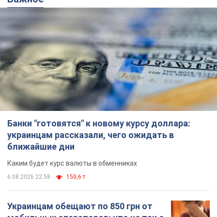
Банки "готовятся" к новому курсу доллара:
украинцам рассказали, чего ожидать в
ближайшие дни
Каким будет курс валюты в обменниках
6.08.2026 22:58
150,6 т.
Украинцам обещают по 850 грн от
мобильных операторов: что не так с
этими сообщениями
Как не попасть в ловушку мошенников
6.08.2026 21:02
15,4 т.
Самый дорогой футболист
"Динамо" забил "Карабаху" уже на
10-й минуте матча. Видео