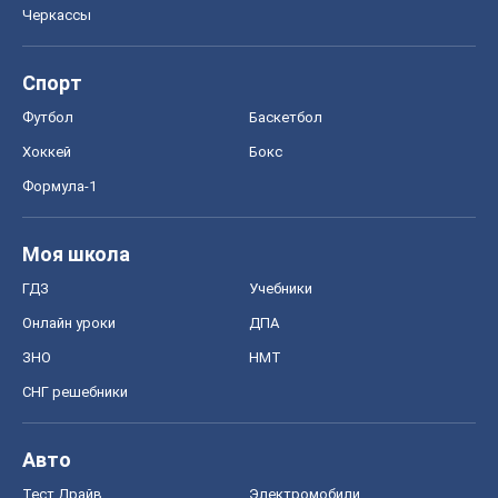
Черкассы
Спорт
Футбол
Баскетбол
Хоккей
Бокс
Формула-1
Моя школа
ГДЗ
Учебники
Онлайн уроки
ДПА
ЗНО
НМТ
СНГ решебники
Авто
Тест Драйв
Электромобили