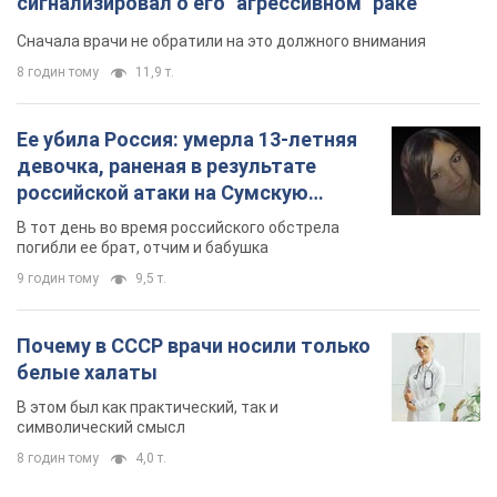
сигнализировал о его "агрессивном" раке
Сначала врачи не обратили на это должного внимания
8 годин тому
11,9 т.
Ее убила Россия: умерла 13-летняя
девочка, раненая в результате
российской атаки на Сумскую
область. Фото
В тот день во время российского обстрела
погибли ее брат, отчим и бабушка
9 годин тому
9,5 т.
Почему в СССР врачи носили только
белые халаты
В этом был как практический, так и
символический смысл
8 годин тому
4,0 т.