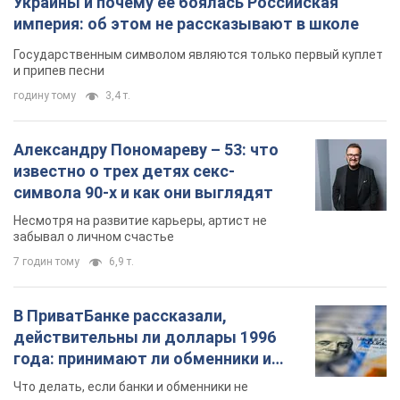
Украины и почему ее боялась Российская
империя: об этом не рассказывают в школе
Государственным символом являются только первый куплет
и припев песни
годину тому
3,4 т.
Александру Пономареву – 53: что
известно о трех детях секс-
символа 90-х и как они выглядят
Несмотря на развитие карьеры, артист не
забывал о личном счастье
7 годин тому
6,9 т.
В ПриватБанке рассказали,
действительны ли доллары 1996
года: принимают ли обменники и
банки такие купюры
Что делать, если банки и обменники не