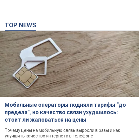
Мобильные операторы подняли тарифы "до
предела", но качество связи ухудшилось:
стоит ли жаловаться на цены
Почему цены на мобильную связь выросли в разы и как
улучшить качество интернета в телефоне
2 години тому
14,7 т.
В оккупированной Ялте прогремели мощные
взрывы: поднимается черный дым. Фото и
видео
Город, вероятно, подвергся атаке дронов
годину тому
1,7 т.