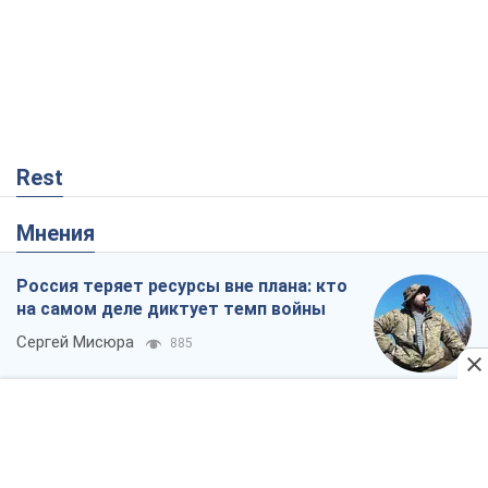
Мнения
Россия теряет ресурсы вне плана: кто
на самом деле диктует темп войны
Сергей Мисюра
885
"Мы уже переживали и худшее":
Украине не стоит поддаваться
отчаянию из-за ракетного террора
Сергей Марченко, эксперт
4,1 т.
Что ожидает украинцев в 2026-2028
годах? Основные выводы из новых
прогнозов от НБУ
Василий Фурман
732