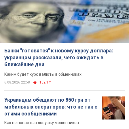
украинцам рассказали, чего ожидать в
ближайшие дни
Каким будет курс валюты в обменниках
6.08.2026 22:58
152,1 т.
Украинцам обещают по 850 грн от
мобильных операторов: что не так с
этими сообщениями
Как не попасть в ловушку мошенников
6.08.2026 21:02
16,7 т.
Самый дорогой футболист
"Динамо" забил "Карабаху" уже на
10-й минуте матча. Видео
Поединок проходит в Польше
6.08.2026 20:48
7,0 т.