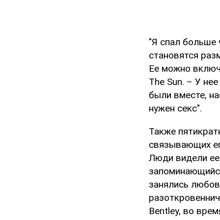
"Я спал больше
становятся раз
Ее можно включ
The Sun. – У не
были вместе, на
нужен секс".
Также пятикрат
связывающих ег
Люди видели ее 
запоминающийся
занялись любовь
разоткровеннич
Bentley, во вре