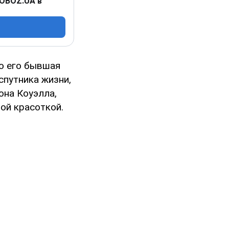
 OBOZ.UA в
то его бывшая
спутника жизни,
она Коуэлла,
ой красоткой.