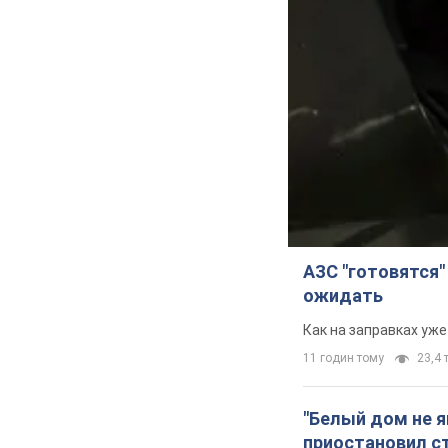
АЗС "готовятся"
ожидать
Как на заправках уж
11 годин тому
23,4 т
"Белый дом не 
приостановил с