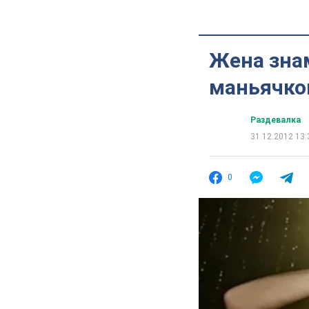
Жена знам
маньячко
Раздевалка
31.12.2012 13:
0