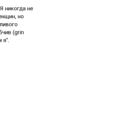
Я никогда не
енщин, но
чливого
чив (grin
 я".