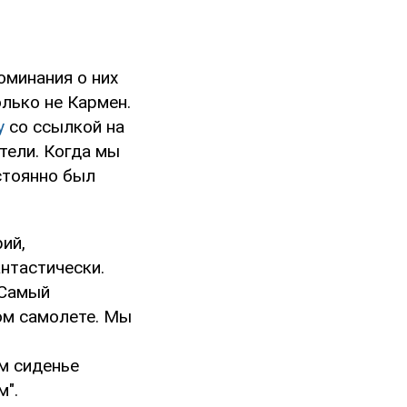
оминания о них
лько не Кармен.
у
со ссылкой на
стели. Когда мы
остоянно был
ий,
нтастически.
 Самый
ом самолете. Мы
м сиденье
м".