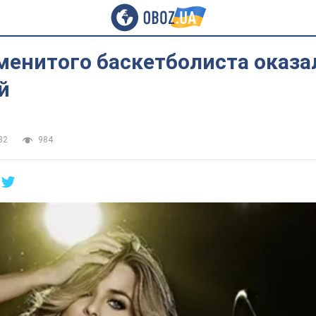
енитого баскетболиста оказал
й
32
984