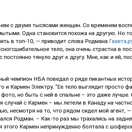
 чем с двумя тысясами женщин. Со временем восп
мытыми. Одна становится похожа на другую. Но то
ить в топ-10, — приводит слова Родмана
Газета.р
е сногсшибательное тело, она очень страстна в по
с постоянно тянуло друг к другу. Мне, как и ей, п
ный чемпион НБА поведал о ряде пикантных истор
о и Кармен Электру. "Ее тело выглядит просто фа
фото, но быть с ней в спальне – это даже лучше.
 случай с Кармен – мы летели в Канаду на частн
ю, несмотря на то, что рядом сидел мой агент, —
ался Родман. – Как-то раз мы трахались на задне
мя этого Кармен непринужденно болтала с шоферо