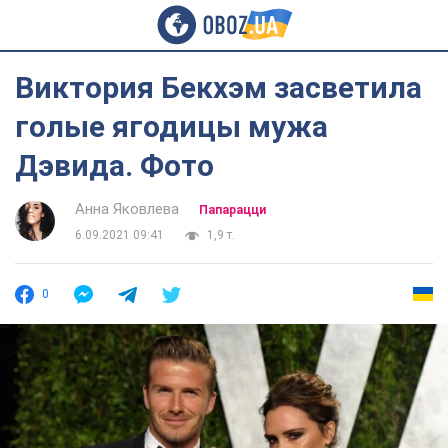
Виктория Бекхэм засветила
голые ягодицы мужа
Дэвида. Фото
Анна Яковлева
Папарацци
6.09.2021 09:41
1,9 т.
0