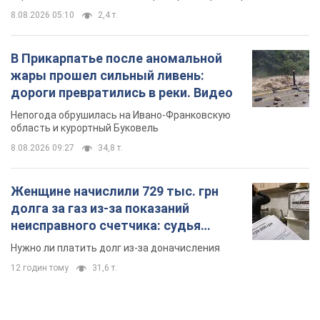
8.08.2026 05:10
2,4 т.
В Прикарпатье после аномальной
жары прошел сильный ливень:
дороги превратились в реки. Видео
Непогода обрушилась на Ивано-Франковскую
область и курортный Буковель
8.08.2026 09:27
34,8 т.
Женщине начислили 729 тыс. грн
долга за газ из-за показаний
неисправного счетчика: судья
вынес неожиданное решение
Нужно ли платить долг из-за доначисления
12 годин тому
31,6 т.