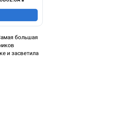
"Самая большая
ников
ке и засветила