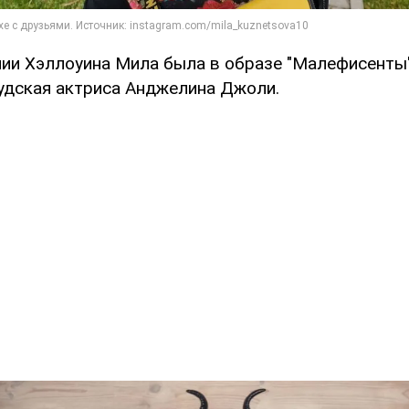
нии Хэллоуина Мила была в образе "Малефисенты
удская актриса Анджелина Джоли.