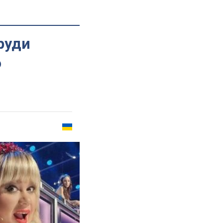
руди
о