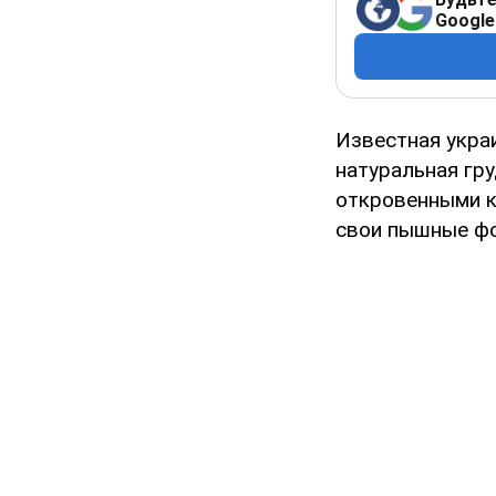
Google
Известная украи
натуральная гр
откровенными к
свои пышные ф