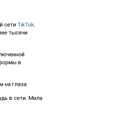
й сети
TikTok
.
лее тысячи
ключенной
 формы в
 на глаза.
дь в сети. Мила