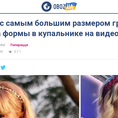
 с самым большим размером г
 формы в купальнике на виде
ева
Папарацци
30
5,7 т.