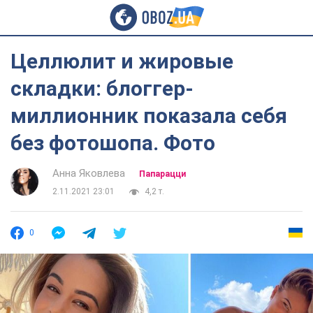
Целлюлит и жировые
складки: блоггер-
миллионник показала себя
без фотошопа. Фото
Анна Яковлева
Папарацци
2.11.2021 23:01
4,2 т.
0