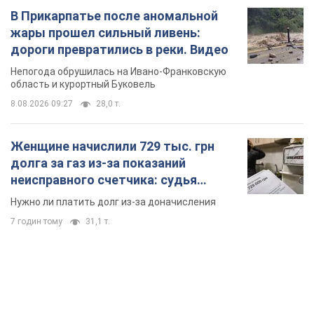
В Прикарпатье после аномальной
жары прошел сильный ливень:
дороги превратились в реки. Видео
Непогода обрушилась на Ивано-Франковскую
область и курортный Буковель
8.08.2026 09:27
28,0 т.
Женщине начислили 729 тыс. грн
долга за газ из-за показаний
неисправного счетчика: судья
вынес неожиданное решение
Нужно ли платить долг из-за доначисления
7 годин тому
31,1 т.