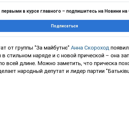
 первыми в курсе главного – подпишитесь на Новини на
Подписаться
ат от группы "За майбутнє"
Анна Скороход
появила
 в стильном наряде и с новой прической – она за
о всей длине. Можно заметить, что прическа похо
делает народный депутат и лидер партии "Батькі