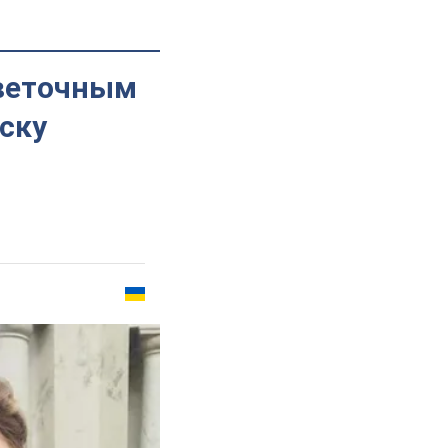
цветочным
ску