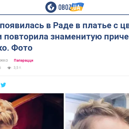
появилась в Раде в платье с 
и повторила знаменитую приче
о. Фото
ажко
Папарацци
6
3,5 т.