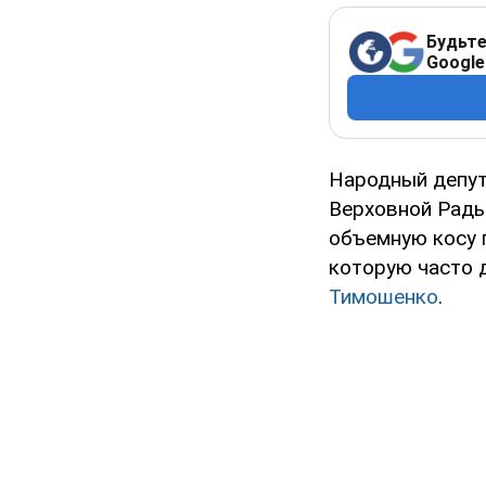
Будьте
Google
Народный депут
Верховной Рады
объемную косу п
которую часто 
Тимошенко
.