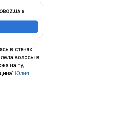
 OBOZ.UA в
сь в стенах
плела волосы в
жа на ту,
вщина"
Юлия