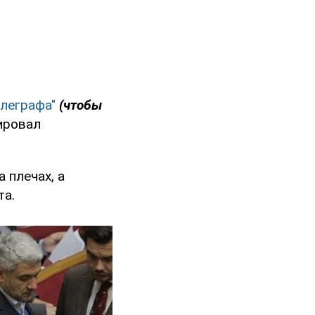
елеграфа"
(чтобы
ировал
 плечах, а
та.