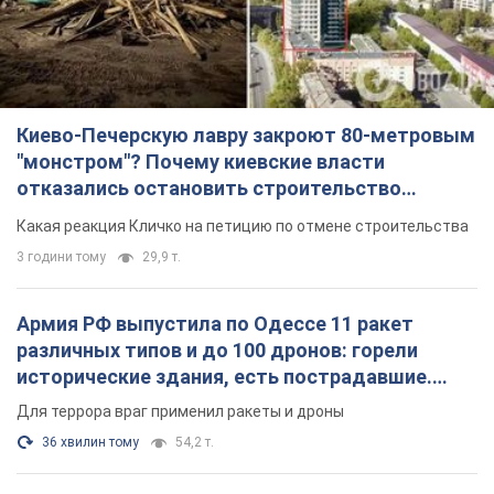
Киево-Печерскую лавру закроют 80-метровым
"монстром"? Почему киевские власти
отказались остановить строительство
небоскреба "московского верующего"
Какая реакция Кличко на петицию по отмене строительства
3 години тому
29,9 т.
Армия РФ выпустила по Одессе 11 ракет
различных типов и до 100 дронов: горели
исторические здания, есть пострадавшие.
Фото и видео
Для террора враг применил ракеты и дроны
36 хвилин тому
54,2 т.