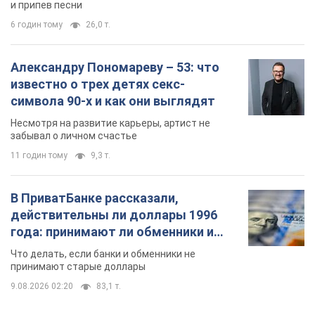
и припев песни
6 годин тому
26,0 т.
Александру Пономареву – 53: что
известно о трех детях секс-
символа 90-х и как они выглядят
Несмотря на развитие карьеры, артист не
забывал о личном счастье
11 годин тому
9,3 т.
В ПриватБанке рассказали,
действительны ли доллары 1996
года: принимают ли обменники и
банки такие купюры
Что делать, если банки и обменники не
принимают старые доллары
9.08.2026 02:20
83,1 т.