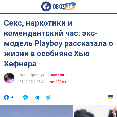
Секс, наркотики и
комендантский час: экс-
модель Playboy рассказала о
жизни в особняке Хью
Хефнера
Анна Кравчук
Папарацци
25.11.2021 02:31
196,6 т.
435