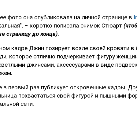
е фото она опубликовала на личной странице в
I
кальная", – коротко пописала снимок Стюарт
(что
те страницу до конца)
.
ном кадре Джин позирует возле своей кровати в
ди, которое отлично подчеркивает фигуру женщин
светлыми джинсами, аксессуарами в виде подвеск
жем.
не в первый раз публикует откровенные кадры. Д
ьница похвастаться свой фигурой и пышными фо
альной сети.