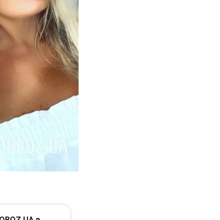
 OBOZ.UA в