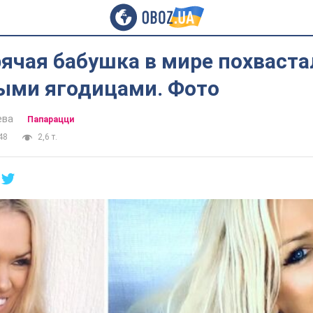
ячая бабушка в мире похваста
ыми ягодицами. Фото
ева
Папарацци
48
2,6 т.