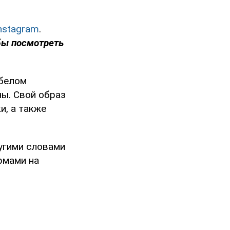
nstagram
.
бы посмотреть
 белом
ы. Свой образ
и, а также
ругими словами
рмами на