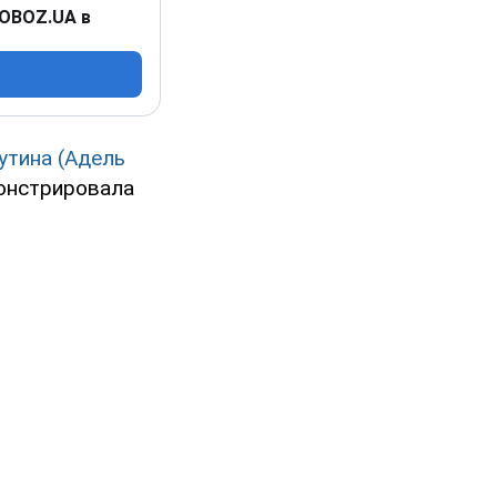
 OBOZ.UA в
утина (Адель
монстрировала