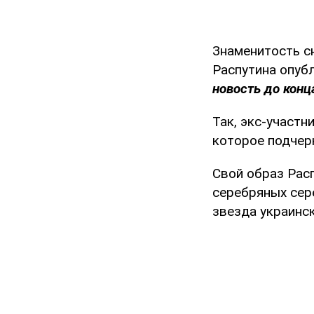
Знаменитость с
Распутина опуб
новость до конца
Так, экс-участн
которое подчер
Свой образ Рас
серебряных сере
звезда украинск