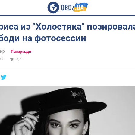
иса из "Холостяка" позировал
боди на фотосессии
ир
Папарацци
30
8,2 т.