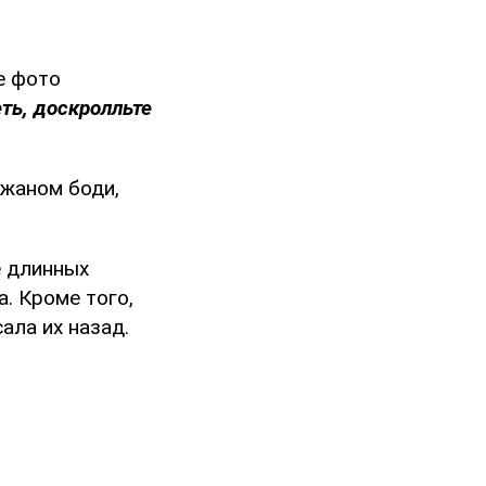
е фото
ть, доскролльте
ожаном боди,
е длинных
. Кроме того,
ала их назад.