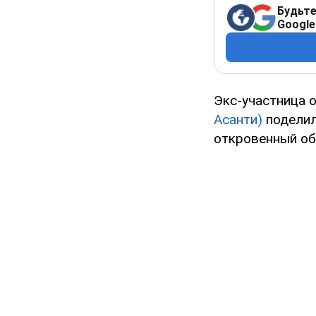
Будьте
Google
Экс-участница 
Асанти)
поделил
откровенный об