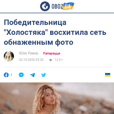
Победительница
"Холостяка" восхитила сеть
обнаженным фото
Юля Ухина
Папарацци
22.10.2020 03:20
12,9 т.
1