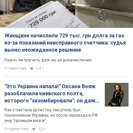
"Это Украина напала!" Оксана Вояж
разоблачила киевского поэта,
которого "зазомбировали": он даже
русского не знал, а теперь хочет
Как отметила артистка, писатель был
геноцида украинцев
поклонником Украины, но после переезда в РФ
ему "промыли мозги"
3 години тому
4,2 т.
"Был обессилен": в Украине спасли
раненого грифа, выбравшего для
себя нетипичный маршрут. Фото
Пострадавшую птицу обнаружили на границе
Киевской и Черкасской областей
4 години тому
2,1 т.