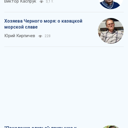
"Поколение оливье": привычка к
русскому оказалась сильнее войны
Руслан Горовой
2,1 т.
Вот конечная цель российского
массированного удара
Игорь Чернецкий
3,5 т.
От Wildberries к ВТБ: как один удар