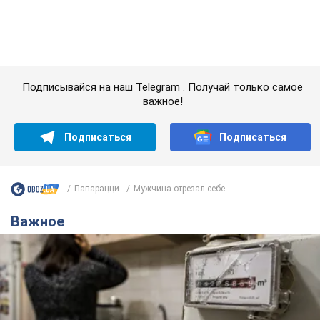
Папарацци
Мужчина отрезал себе...
Важное
Женщине начислили 729 тыс. грн долга за газ
из-за показаний неисправного счетчика: судья
вынес неожиданное решение
Нужно ли платить долг из-за доначисления
5 годин тому
6,8 т.