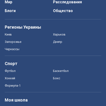
Спорт
Футбол
Баскетбол
Хоккей
Бокс
Формула-1
Моя школа
ГДЗ
Учебники
Онлайн уроки
ДПА
ЗНО
НМТ
СНГ решебники
Авто
Тест Драйв
Электромобили
Акции
Сервис