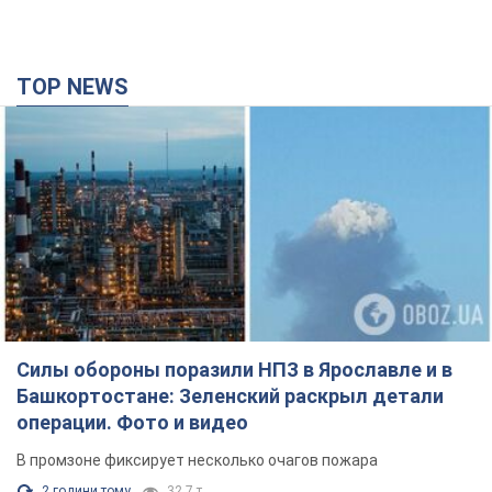
Силы обороны поразили НПЗ в Ярославле и в
Башкортостане: Зеленский раскрыл детали
операции. Фото и видео
В промзоне фиксирует несколько очагов пожара
2 години тому
32,7 т.
Россия атаковала железнодорожную станцию
в Лозовой в Харьковской области: есть
погибшие и раненые
В результате удара БПЛА были повреждены вокзал,
контактная сеть и подвижной состав; движение поездов до
станции временно приостановлено
3 години тому
3,0 т.