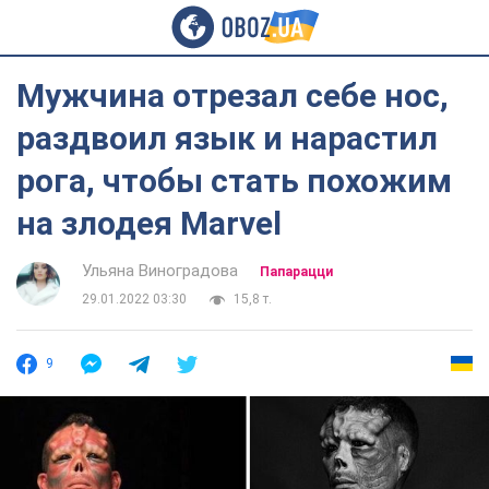
Мужчина отрезал себе нос,
раздвоил язык и нарастил
рога, чтобы стать похожим
на злодея Marvel
Ульяна Виноградова
Папарацци
29.01.2022 03:30
15,8 т.
9