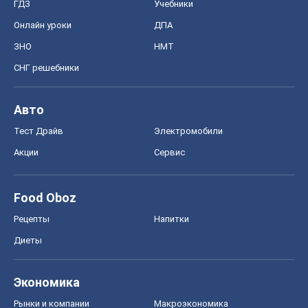
Food Oboz
Рецепты
Напитки
Диеты
Экономика
Рынки и компании
Mакроэкономика
MedOboz
Новости медицины
MAMACLUB
Шоу
Афиша
Сплетни
Красота
Мода
Женский Журнал